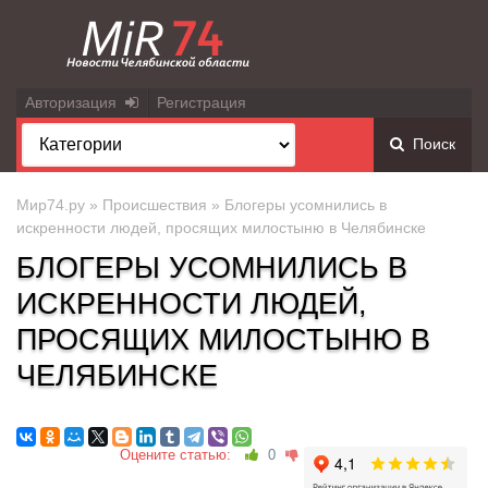
Авторизация
Регистрация
Поиск
Мир74.ру
»
Происшествия
» Блогеры усомнились в
искренности людей, просящих милостыню в Челябинске
БЛОГЕРЫ УСОМНИЛИСЬ В
ИСКРЕННОСТИ ЛЮДЕЙ,
ПРОСЯЩИХ МИЛОСТЫНЮ В
ЧЕЛЯБИНСКЕ
Оцените статью:
0