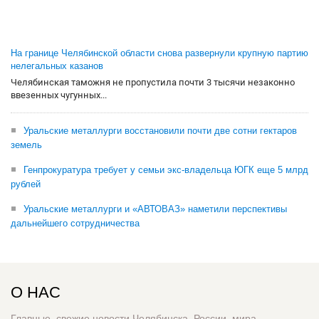
На границе Челябинской области снова развернули крупную партию
нелегальных казанов
Челябинская таможня не пропустила почти 3 тысячи незаконно
ввезенных чугунных...
Уральские металлурги восстановили почти две сотни гектаров
земель
Генпрокуратура требует у семьи экс-владельца ЮГК еще 5 млрд
рублей
Уральские металлурги и «АВТОВАЗ» наметили перспективы
дальнейшего сотрудничества
О НАС
Главные, свежие новости Челябинска, России, мира.