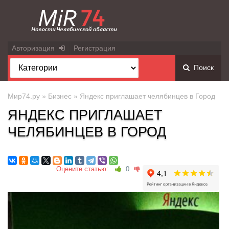
Авторизация
Регистрация
Поиск
Мир74.ру
»
Бизнес
» Яндекс приглашает челябинцев в Город
ЯНДЕКС ПРИГЛАШАЕТ
ЧЕЛЯБИНЦЕВ В ГОРОД
Оцените статью:
0