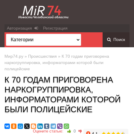
Авторизация
Регистрация
Поиск
Мир74.ру
»
Происшествия
» К 70 годам приговорена
наркогруппировка, информаторами которой были
полицейские
К 70 ГОДАМ ПРИГОВОРЕНА
НАРКОГРУППИРОВКА,
ИНФОРМАТОРАМИ КОТОРОЙ
БЫЛИ ПОЛИЦЕЙСКИЕ
Оцените статью:
0