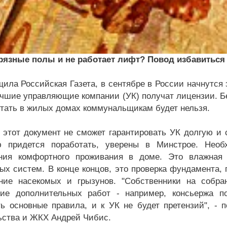
рязные полы и не работает лифт? Повод избавиться
щила Российская Газета, в сентябре в России начнутся
чшие управляющие компании (УК) получат лицензии. Бе
отать в жилых домах коммунальщикам будет нельзя.
 этот документ не сможет гарантировать УК долгую и 
ю придется поработать, уверены в Минстрое. Необ
ния комфортного проживания в доме. Это влажная 
ых систем. В конце концов, это проверка фундамента, 
ние насекомых и грызунов. "Собственники на собра
ие дополнительных работ - например, консьержа по
ь основные правила, и к УК не будет претензий", - 
ьства и ЖКХ Андрей Чибис.