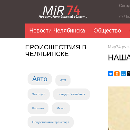
Сего
Че
Новости Челябинска
Общество
ПРОИСШЕСТВИЯ В
Мир74.ру
ЧЕЛЯБИНСКЕ
НАША
Авто
ДТП
Златоуст
Концерт Челябинск
Коркино
Миасс
Общественный транспорт