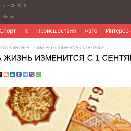
дня:
8.08.2026
лябинск
Спорт
It
Происшествия
Авто
Интерес
»
Происшествия
» Наша жизнь изменится с 1 сентября?
 ЖИЗНЬ ИЗМЕНИТСЯ С 1 СЕНТЯ