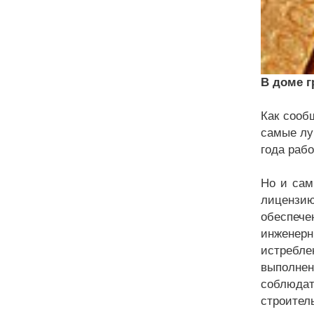
В доме г
Как сооб
самые лу
года раб
Но и сам
лицензи
обеспече
инженерн
истребле
выполнен
соблюдат
строител