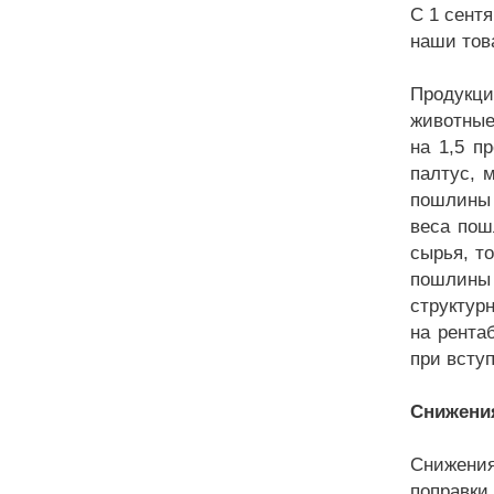
С 1 сент
наши тов
Продукци
животные
на 1,5 п
палтус, 
пошлины 
веса пош
сырья, т
пошлины
структур
на рента
при всту
Снижения
Снижения
поправки