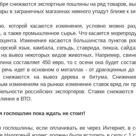
ября снижаются экспортные пошлины на ряд товаров, выв
ары в заграничных магазинах немного упадут ближе к зи
ю, которой касаются изменения, условно можно раз
, а также промышленное сырье. Что касается морепрод
роцента. Изменения касаются большинства пунктов росс
морской язык, камбала, сельдь, ставрида, пикша, сайд
на вывоз некоторых видов животных. Например, свиней
лина составляет 450 евро, то с осени она будет соста
о речь идет в основном о металлах - от драгоценных до
 снижаются на вывоз дерева и битума. Снижение 
ным изменениям на рынках изменение ставок вряд ли пр
бельности российских экспортеров. Ставки снижаются 
плении в ВТО.
 госпошлин пока ждать не стоит!
 госпошлины, если оплачивать ее через Интернет, в с
 в Налоговый кодекс должны были вступить в силу с 1 с