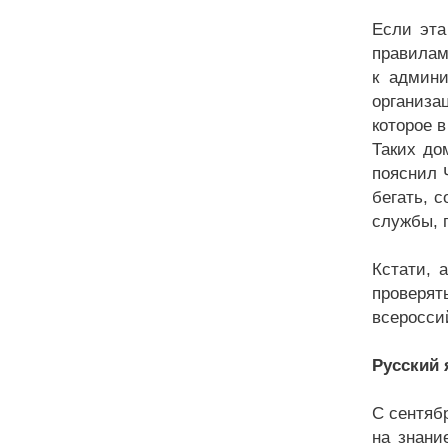
Если эта
правилам
к админи
организа
которое в
Таких до
пояснил 
бегать, 
службы, 
Кстати, 
проверят
всеросси
Русский 
С сентяб
на знани