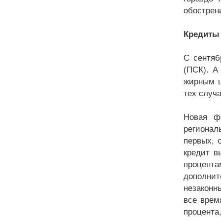
обострен
Кредиты 
С сентяб
(ПСК). А
жирным ш
тех случа
Новая ф
регионал
первых, 
кредит в
процента
дополни
незаконн
все врем
процента