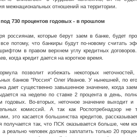
ия межнациональных отношений на территории.
под 730 процентов годовых - в прошлом
ря россиянам, которые берут заем в банке, будет п
 все потому, что банкиры будут по-новому считать э
рифтом в правом верхнем углу кредитных договоров.
ев, когда кредит дается на короткое время.
ормула позволит избежать некоторых неточностей,
ьных банков "Россия" Олег Иванов. У нынешней, по его
она дает существенно завышенное значение, когда заем
ыдается на неделю по ставке 2 процента в день, полн
м годовых. Во-вторых, неточное значение выходит и в
тельных комиссий. А так как Роспотребнадзор не 
ыми, это касается большинства кредитов, рассказывает
я получается так, что ПСК оказывается больше, чем ко
, а реально человек должен заплатить только 20 процен