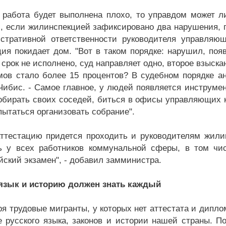
 работа будет выполнена плохо, то управдом может л
, если жилинспекцией зафиксировано два нарушения, п
стративной ответственности руководителя управляю
ция покидает дом. "Вот в таком порядке: нарушил, по
 срок не исполнено, суд направляет одно, второе взыска
мов стало более 15 процентов? В судебном порядке ан
Чибис. - Самое главное, у людей появляется инструме
собирать своих соседей, биться в офисы управляющих 
пытаться организовать собрание".
аттестацию придется проходить и руководителям жилин
ь у всех работников коммунальной сферы, в том чи
йский экзамен", - добавил замминистра.
язык и историю должен знать каждый
ря трудовые мигранты, у которых нет аттестата и дипло
е русского языка, законов и истории нашей страны. По