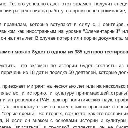
ьно. Те, кто успешно сдаст этот экзамен, получит спе
чении разрешения на работу, на временное проживание, 
 правилам, которые вступают в силу с 1 сентября, 
языком как иностранным на уровне "Элементарный" ил
он на пять лет. В случае потери или порчи документа, 
замен можно будет в одном из 385 центров тестирова
метить, что экзамен по истории будет состоять из 
 перечень из 18 дат и порядка 50 деятелей, которые до
 приезжает мигрант на несколько лет или на несколько 
тельство, и историю, и культуру принимающей страны"
и и антропологии РАН, доктор политических наук, проф
есах, поскольку если он знает язык и правовые основ
 "серые схемы". Во-вторых, важно то, как его восприни
я, И если он знаком с основами истории и культуры 
легче "вписаться" в трудовой коллектив, он не буд