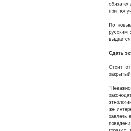
обязател
при полу
По новым
русским 
выдается 
Сдать эк
Стоит от
закрытый
"Неважно,
законода
этнологи
же интер
завлечь в
поведени
гораздо 