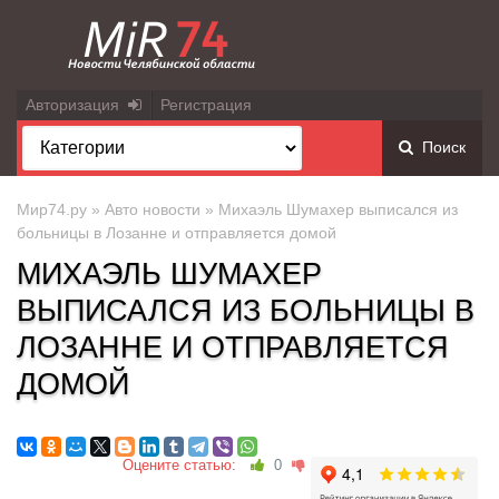
Авторизация
Регистрация
Поиск
Мир74.ру
»
Авто новости
» Михаэль Шумахер выписался из
больницы в Лозанне и отправляется домой
МИХАЭЛЬ ШУМАХЕР
ВЫПИСАЛСЯ ИЗ БОЛЬНИЦЫ В
ЛОЗАННЕ И ОТПРАВЛЯЕТСЯ
ДОМОЙ
Оцените статью:
0