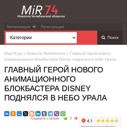
Авторизация
Регистрация
Поиск
Мир74.ру
»
Новости Челябинска
» Главный герой нового
анимационного блокбастера Disney поднялся в небо Урала
ГЛАВНЫЙ ГЕРОЙ НОВОГО
АНИМАЦИОННОГО
БЛОКБАСТЕРА DISNEY
ПОДНЯЛСЯ В НЕБО УРАЛА
Оцените статью:
0