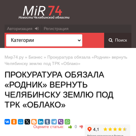
Авторизация
Регистрация
Поиск
Мир74.ру
»
Бизнес
» Прокуратура обязала «Родник» вернуть
Челябинску землю под ТРК «Облако»
ПРОКУРАТУРА ОБЯЗАЛА
«РОДНИК» ВЕРНУТЬ
ЧЕЛЯБИНСКУ ЗЕМЛЮ ПОД
ТРК «ОБЛАКО»
Оцените статью:
0