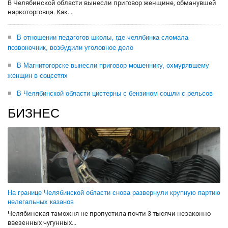
В Челябинской области вынесли приговор женщине, обманувшей
наркоторговца. Как...
В отношении педагогов школы, где челябинка сломала
позвоночник, возбудили уголовное дело
В Магнитогорске вынесли приговор мошеннику, охмурявшему
женщин в соцсетях
В Челябинской области цистерны с бензином сошли с рельсов
БИЗНЕС
На границе Челябинской области снова развернули крупную партию
нелегальных казанов
Челябинская таможня не пропустила почти 3 тысячи незаконно
ввезенных чугунных...