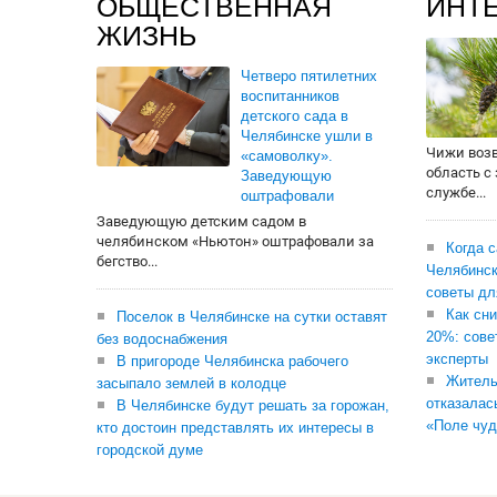
ОБЩЕСТВЕННАЯ
ИНТ
ЖИЗНЬ
Четверо пятилетних
воспитанников
детского сада в
Челябинске ушли в
Чижи воз
«самоволку».
область с
Заведующую
службе...
оштрафовали
Заведующую детским садом в
челябинском «Ньютон» оштрафовали за
Когда 
бегство...
Челябинск
советы дл
Как сни
Поселок в Челябинске на сутки оставят
20%: сове
без водоснабжения
эксперты
В пригороде Челябинска рабочего
Житель
засыпало землей в колодце
отказалас
В Челябинске будут решать за горожан,
«Поле чуд
кто достоин представлять их интересы в
городской думе