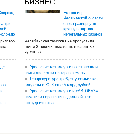
БИЗНЕС
зерска,
На границе
Челябинской области
на три
снова развернули
лей,
крупную партию
 колонию
нелегальных казанов
приговор
Челябинская таможня не пропустила
вца.
почти 3 тысячи незаконно ввезенных
чугунных...
где
Уральские металлурги восстановили
почти две сотни гектаров земель
Генпрокуратура требует у семьи экс-
вор
владельца ЮГК еще 5 млрд рублей
в
Уральские металлурги и «АВТОВАЗ»
наметили перспективы дальнейшего
ы с
сотрудничества