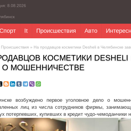
дня:
8.08.2026
лябинск
Спорт
It
Происшествия
Авто
Интерес
»
Происшествия
» На продавцов косметики Desheli в Челябинске за
РОДАВЦОВ КОСМЕТИКИ DESHELI
 О МОШЕННИЧЕСТВЕ
инске возбуждено первое уголовное дело о мошен
вленных лиц из числа сотрудников фирмы, занимающе
вух потерпевших, купивших в кредит чудо-чемоданчики 