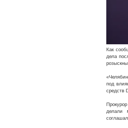
Как сооб
дела пос
розыскны
«Челябин
под влия
средств 
Прокурор
делали 
соглашал