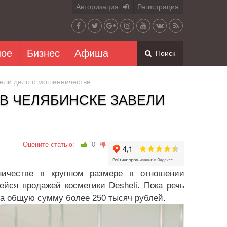
Авторизация
Регистрация
ное
Бизнес
Афиша
Поиск
вели дело о мошенничестве
 В ЧЕЛЯБИНСКЕ ЗАВЕЛИ
Оцените статью:
0
ничестве в крупном размере в отношении
йся продажей косметики Desheli. Пока речь
на общую сумму более 250 тысяч рублей.