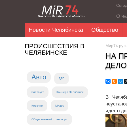
Сего
Че
Новости Челябинска
Общество
ПРОИСШЕСТВИЯ В
Мир74.ру
ЧЕЛЯБИНСКЕ
НА П
ДЕЛО
Авто
ДТП
Златоуст
Концерт Челябинск
В Челяб
неустано
Коркино
Миасс
идет о д
Общественный транспорт