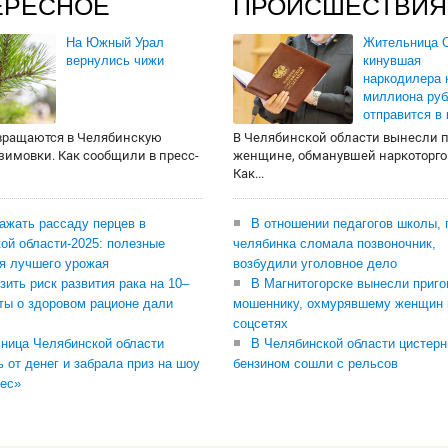
ЕРЕСНОЕ
ПРОИСШЕСТВИЯ
На Южный Урал
Жительница О
вернулись чижи
кинувшая
наркодилера 
миллиона руб
отправится в
вращаются в Челябинскую
В Челябинской области вынесли 
 зимовки. Как сообщили в пресс-
женщине, обманувшей наркоторго
Как...
сажать рассаду перцев в
В отношении педагогов школы, 
ой области-2025: полезные
челябинка сломала позвоночник,
я лучшего урожая
возбудили уголовное дело
зить риск развития рака на 10–
В Магнитогорске вынесли приго
ты о здоровом рационе дали
мошеннику, охмурявшему женщин 
соцсетях
ница Челябинской области
В Челябинской области цистерн
ь от денег и забрала приз на шоу
бензином сошли с рельсов
ес»