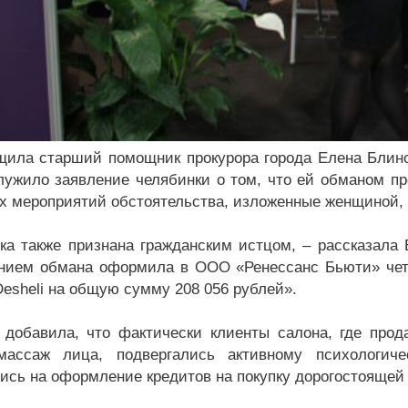
щила старший помощник прокурора города Елена Блино
лужило заявление челябинки о том, что ей обманом про
х мероприятий обстоятельства, изложенные женщиной,
ка также признана гражданским истцом, – рассказала 
нием обмана оформила в ООО «Ренессанс Бьюти» четы
Desheli на общую сумму 208 056 рублей».
 добавила, что фактически клиенты салона, где прода
массаж лица, подвергались активному психологиче
ись на оформление кредитов на покупку дорогостоящей 