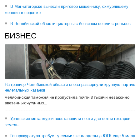
В Магнитогорске вынесли приговор мошеннику, охмурявшему
женщин в соцсетях
В Челябинской области цистерны с бензином сошли с рельсов
БИЗНЕС
На границе Челябинской области снова развернули крупную партию
нелегальных казанов
Челябинская таможня не пропустила почти 3 тысячи незаконно
ввезенных чугунных...
Уральские металлурги восстановили почти две сотни гектаров
земель
Генпрокуратура требует у семьи экс-владельца ЮГК еще 5 млрд