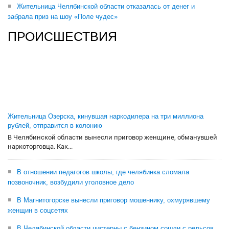
Жительница Челябинской области отказалась от денег и
забрала приз на шоу «Поле чудес»
ПРОИСШЕСТВИЯ
Жительница Озерска, кинувшая наркодилера на три миллиона
рублей, отправится в колонию
В Челябинской области вынесли приговор женщине, обманувшей
наркоторговца. Как...
В отношении педагогов школы, где челябинка сломала
позвоночник, возбудили уголовное дело
В Магнитогорске вынесли приговор мошеннику, охмурявшему
женщин в соцсетях
В Челябинской области цистерны с бензином сошли с рельсов