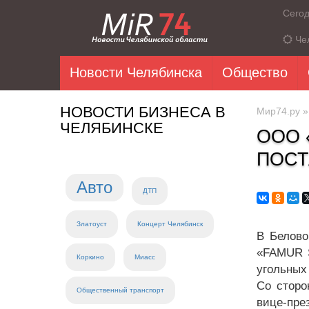
Сего
Че
Новости Челябинска
Общество
НОВОСТИ БИЗНЕСА В
Мир74.ру
ЧЕЛЯБИНСКЕ
ООО 
ПОСТ
Авто
ДТП
Златоуст
Концерт Челябинск
В Белово
«FAMUR S
Коркино
Миасс
угольных
Со сторо
Общественный транспорт
вице-пре