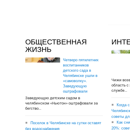
ОБЩЕСТВЕННАЯ
ИНТ
ЖИЗНЬ
Четверо пятилетних
воспитанников
детского сада в
Челябинске ушли в
Чижи воз
«самоволку».
область с
Заведующую
службе...
оштрафовали
Заведующую детским садом в
челябинском «Ньютон» оштрафовали за
Когда 
бегство...
Челябинск
советы дл
Как сни
Поселок в Челябинске на сутки оставят
20%: сове
без водоснабжения