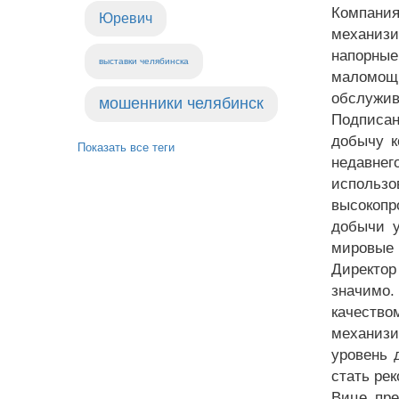
Компания
Юревич
механизи
напорны
выставки челябинска
маломощ
обслужив
мошенники челябинск
Подписан
добычу к
Показать все теги
недавне
использо
высокоп
добычи у
мировые 
Директор
значимо
качеств
механизи
уровень 
стать ре
Вице пре