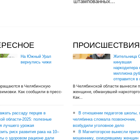
штампованных...
ЕРЕСНОЕ
ПРОИСШЕСТВИЯ
На Южный Урал
Жительница О
вернулись чижи
кинувшая
наркодилера 
миллиона руб
отправится в
вращаются в Челябинскую
В Челябинской области вынесли 
 зимовки. Как сообщили в пресс-
женщине, обманувшей наркоторго
Как...
сажать рассаду перцев в
В отношении педагогов школы, 
ой области-2025: полезные
челябинка сломала позвоночник,
я лучшего урожая
возбудили уголовное дело
зить риск развития рака на 10–
В Магнитогорске вынесли приго
ты о здоровом рационе дали
мошеннику, охмурявшему женщин 