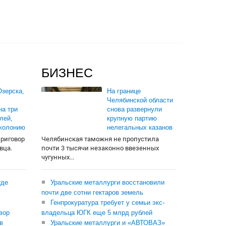
БИЗНЕС
зерска,
На границе
Челябинской области
на три
снова развернули
лей,
крупную партию
 колонию
нелегальных казанов
приговор
Челябинская таможня не пропустила
вца.
почти 3 тысячи незаконно ввезенных
чугунных...
где
Уральские металлурги восстановили
почти две сотни гектаров земель
Генпрокуратура требует у семьи экс-
вор
владельца ЮГК еще 5 млрд рублей
в
Уральские металлурги и «АВТОВАЗ»