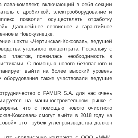
а лава-комплект, включающий в себя секции
жатель с дробилкой, электрооборудование и
плекс позволит осуществлять отработку
ой». Дальнейшее сервисное и гарантийное
нное в Новокузнецке.
ение шахты «Чертинская-Коксовая», ведущей
одства угольного концентрата. Поскольку с
ых пластов, появилась необходимость в
ристиками. С помощью нового безопасного и
ланирует выйти на более высокий уровень
ку оборудования также участвовали ведущие
трудничество с FAMUR S.A. для нас очень
циируется на машиностроительном рынке с
ерены, что с помощью нового очистного
кая-Коксовая» смогут выйти в 2018 году на
ксовой» этот рубеж углепроизводства должен
, что «подписание контракта с ООО «ММК-