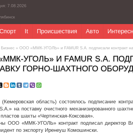
дня:
7.08.2026
лябинск
Спорт
It
Происшествия
Авто
Интерес
»
Бизнес
» ООО «ММК-УГОЛЬ» и FAMUR S.A. подписали контракт на 
«ММК-УГОЛЬ» И FAMUR S.A. ПО
АВКУ ГОРНО-ШАХТНОГО ОБОРУ
 (Кемеровская область) состоялось подписание кон
.A.» на поставку очистного механизированного шахтно
 пластов шахты «Чертинская-Коксовая».
ны ООО «ММК-УГОЛЬ» контракт подписал директор Вл
зидент по экспорту Иренеуш Комошински.