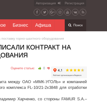
Авторизация
Регистрация
ное
Бизнес
Афиша
Поиск
поставку горно-шахтного оборудования
ДПИСАЛИ КОНТРАКТ НА
ДОВАНИЯ
Оцените статью:
0
тракта между ОАО «ММК-УГОЛЬ» и компанией
го комплекса FL-10/21-2x3848 для отработки
адимир Харченко, со стороны FAMUR S.A.–