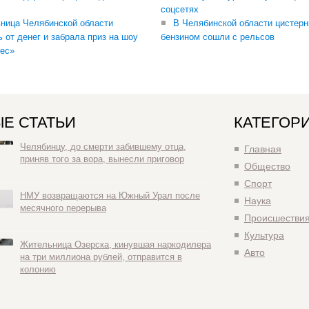
соцсетях
ница Челябинской области
В Челябинской области цистерн
ь от денег и забрала приз на шоу
бензином сошли с рельсов
ес»
Е СТАТЬИ
КАТЕГОР
Челябинцу, до смерти забившему отца,
Главная
приняв того за вора, вынесли приговор
Общество
Спорт
НМУ возвращаются на Южный Урал после
Наука
месячного перерыва
Происшестви
Культура
Жительница Озерска, кинувшая наркодилера
Авто
на три миллиона рублей, отправится в
колонию