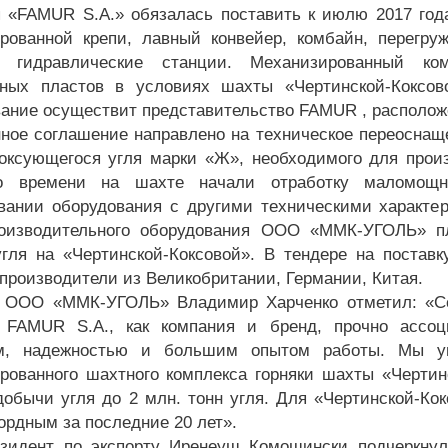
 «FAMUR S.A.» обязалась поставить к июлю 2017 год
рованной крепи, лавный конвейер, комбайн, перегру
е гидравлические станции. Механизированный ком
ных пластов в условиях шахты «Чертинской-Коксов
ание осуществит представительство FAMUR , расположе
ное соглашение направлено на техническое переоснащ
оксующегося угля марки «Ж», необходимого для произв
го времени на шахте начали отработку маломощн
вании оборудования с другими техническими характе
роизводительного оборудования ООО «ММК-УГОЛЬ» п
гля на «Чертинской-Коксовой». В тендере на постав
производители из Великобритании, Германии, Китая.
 ООО «ММК-УГОЛЬ» Владимир Харченко отметил: «Со
. FAMUR S.A., как компания и бренд, прочно ассо
ом, надежностью и большим опытом работы. Мы ув
рованного шахтного комплекса горняки шахты «Чертинс
добычи угля до 2 млн. тонн угля. Для «Чертинской-Ко
кордным за последние 20 лет».
зидент по экспорту Иренеуш Комошински подчеркнул