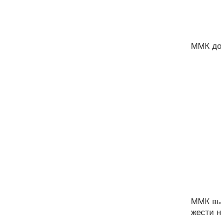
ММК доб
ММК вы
жести н