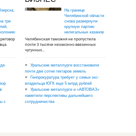
зерска,
На границе
Челябинской области
на три
снова развернули
лей,
крупную партию
 колонию
нелегальных казанов
приговор
Челябинская таможня не пропустила
вца.
почти 3 тысячи незаконно ввезенных
чугунных...
где
Уральские металлурги восстановили
почти две сотни гектаров земель
Генпрокуратура требует у семьи экс-
вор
владельца ЮГК еще 5 млрд рублей
в
Уральские металлурги и «АВТОВАЗ»
наметили перспективы дальнейшего
ы с
сотрудничества