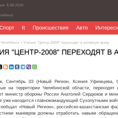
дня:
6.08.2026
лябинск
Спорт
It
Происшествия
Авто
Интерес
»
Челябинск
» Учения "Центр-2008" переходят в активную фазу
ИЯ "ЦЕНТР-2008" ПЕРЕХОДЯТ В
к, Сентябрь 03 (Новый Регион, Ксения Уфимцева, С
ые на территории Челябинской области, переходят
т министр обороны России Анатолий Сердюков и мини
е уже находится главнокомандующий Сухопутными вой
сообщал «Новый Регион», российско-казахстанская фаз
стники маневров должны отработать навыки обращени