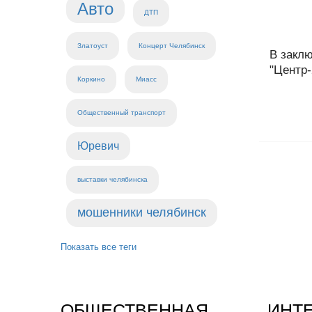
Авто
ДТП
Златоуст
Концерт Челябинск
В закл
"Центр-
Коркино
Миасс
Общественный транспорт
Юревич
выставки челябинска
мошенники челябинск
Показать все теги
ОБЩЕСТВЕННАЯ
ИНТ