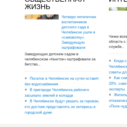
ЖИЗНЬ
Четверо пятилетних
воспитанников
детского сада в
Челябинске ушли в
Чижи воз
«самоволку».
область с
Заведующую
службе...
оштрафовали
Заведующую детским садом в
челябинском «Ньютон» оштрафовали за
Когда 
бегство...
Челябинск
советы дл
Как сни
Поселок в Челябинске на сутки оставят
20%: сове
без водоснабжения
эксперты
В пригороде Челябинска рабочего
Житель
засыпало землей в колодце
отказалас
В Челябинске будут решать за горожан,
«Поле чуд
кто достоин представлять их интересы в
городской думе