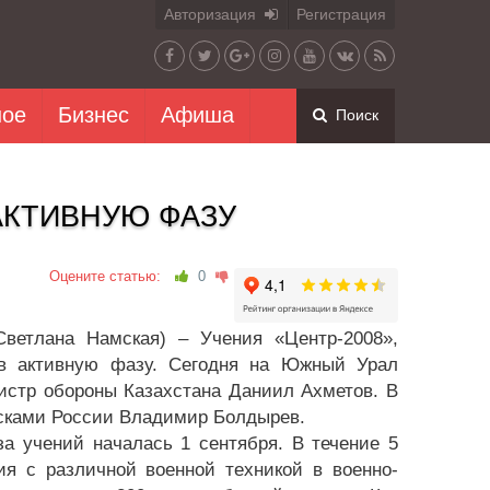
Авторизация
Регистрация
ное
Бизнес
Афиша
Поиск
 АКТИВНУЮ ФАЗУ
Оцените статью:
0
ветлана Намская) – Учения «Центр-2008»,
 в активную фазу. Сегодня на Южный Урал
стр обороны Казахстана Даниил Ахметов. В
сками России Владимир Болдырев.
а учений началась 1 сентября. В течение 5
я с различной военной техникой в военно-