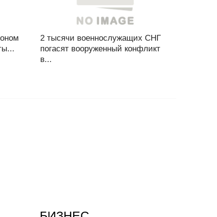
зоном
2 тысячи военнослужащих СНГ
ы...
погасят вооруженный конфликт
в...
БИЗНЕС