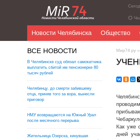
Сего
Че
Новости Челябинска
Общество
ВСЕ НОВОСТИ
Мир74.ру
УЧЕН
В Челябинске суд обязал самокатчика
выплатить сбитой им пенсионерке 80
тысяч рублей
Челябинцу, до смерти забившему
отца, приняв того за вора, вынесли
Челябинс
приговор
проводим
прибываю
НМУ возвращаются на Южный Урал
Чебаркул
после месячного перерыва
Как уже 
дней уча
Жительница Озерска, кинувшая