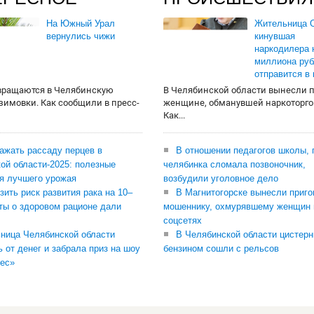
На Южный Урал
Жительница О
вернулись чижи
кинувшая
наркодилера 
миллиона руб
отправится в
вращаются в Челябинскую
В Челябинской области вынесли 
 зимовки. Как сообщили в пресс-
женщине, обманувшей наркоторго
Как...
сажать рассаду перцев в
В отношении педагогов школы, 
ой области-2025: полезные
челябинка сломала позвоночник,
я лучшего урожая
возбудили уголовное дело
зить риск развития рака на 10–
В Магнитогорске вынесли приго
ты о здоровом рационе дали
мошеннику, охмурявшему женщин 
соцсетях
ница Челябинской области
В Челябинской области цистерн
ь от денег и забрала приз на шоу
бензином сошли с рельсов
ес»