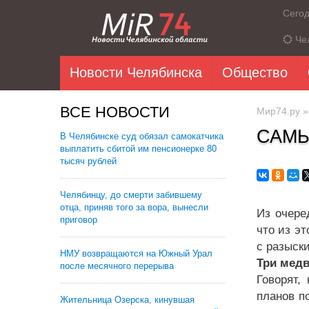
Сего
Че
Новости Челябинска
Общество
ВСЕ НОВОСТИ
Мир74.ру
САМЫ
В Челябинске суд обязал самокатчика
выплатить сбитой им пенсионерке 80
тысяч рублей
Челябинцу, до смерти забившему
отца, приняв того за вора, вынесли
Из очере
приговор
что из эт
с разыски
НМУ возвращаются на Южный Урал
Три медв
после месячного перерыва
Говорят,
планов п
Жительница Озерска, кинувшая