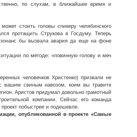
бственно, по слухам, в ближайшее время и
 может стоить головы спикеру челябинского
лся протащить Струкова в Госдуму. Теперь
резонанс бы вызвала авария да еще на фоне
ситуации по методе: «повинную голову и меч
еренных человечков Христенко) призвали не
 с вашим свиным навозом, коим вы травите
 регион. Аристов придумал довольно грамотный
троительной компании. Сейчас его команда
 проект побыстрее и подешевле.
мации, опубликованной в проекте «Самые