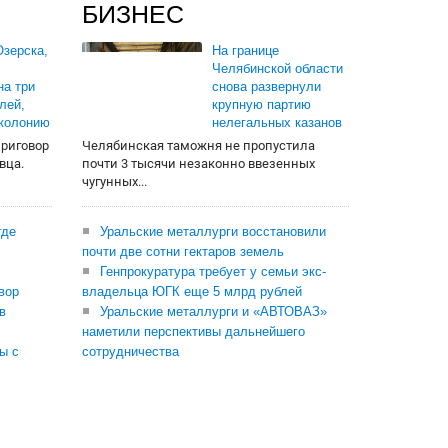
БИЗНЕС
зерска,
На границе
Челябинской области
на три
снова развернули
лей,
крупную партию
 колонию
нелегальных казанов
приговор
Челябинская таможня не пропустила
вца.
почти 3 тысячи незаконно ввезенных
чугунных...
где
Уральские металлурги восстановили
почти две сотни гектаров земель
Генпрокуратура требует у семьи экс-
вор
владельца ЮГК еще 5 млрд рублей
в
Уральские металлурги и «АВТОВАЗ»
наметили перспективы дальнейшего
ы с
сотрудничества