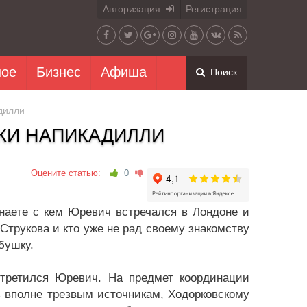
Авторизация
Регистрация
ное
Бизнес
Афиша
Поиск
дилли
КИ НАПИКАДИЛЛИ
Оцените статью:
0
наете с кем Юревич встречался в Лондоне и
 Струкова и кто уже не рад своему знакомству
бушку.
стретился Юревич. На предмет координации
 вполне трезвым источникам, Ходорковскому