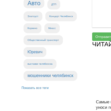
Авто
ДТП
Златоуст
Концерт Челябинск
Коркино
Миасс
Отправит
Общественный транспорт
ЧИТА
Юревич
выставки челябинска
мошенники челябинск
Показать все теги
Самые 
уноси г