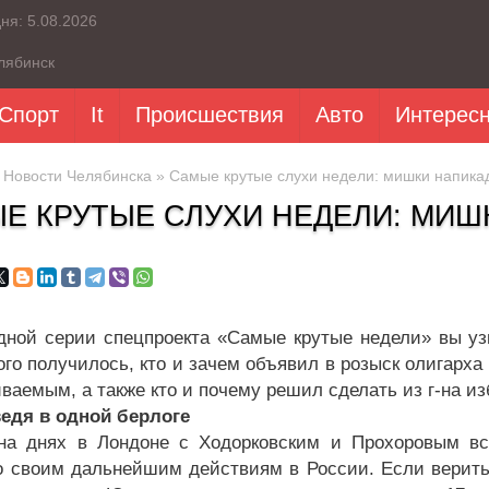
дня:
5.08.2026
лябинск
Спорт
It
Происшествия
Авто
Интерес
»
Новости Челябинска
» Самые крутые слухи недели: мишки напика
Е КРУТЫЕ СЛУХИ НЕДЕЛИ: МИШ
дной серии спецпроекта «Самые крутые недели» вы уз
ого получилось, кто и зачем объявил в розыск олигарха
ваемым, а также кто и почему решил сделать из г-на из
едя в одной берлоге
 на днях в Лондоне с Ходорковским и Прохоровым в
о своим дальнейшим действиям в России. Если верить