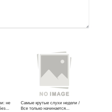
и: не
Самые крутые слухи недели /
ез...
Все только начинается...