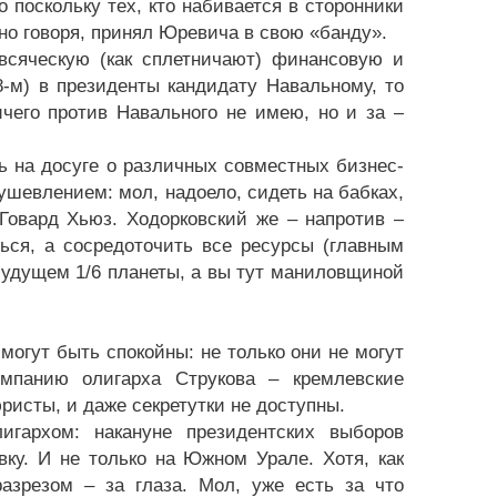
о поскольку тех, кто набивается в сторонники
зно говоря, принял Юревича в свою «банду».
сяческую (как сплетничают) финансовую и
-м) в президенты кандидату Навальному, то
чего против Навального не имею, но и за –
ь на досуге о различных совместных бизнес-
ушевлением: мол, надоело, сидеть на бабках,
Говард Хьюз. Ходорковский же – напротив –
ься, а сосредоточить все ресурсы (главным
 будущем 1/6 планеты, а вы тут маниловщиной
гут быть спокойны: не только они не могут
омпанию олигарха Струкова – кремлевские
юристы, и даже секретутки не доступны.
гархом: накануне президентских выборов
ку. И не только на Южном Урале. Хотя, как
разрезом – за глаза. Мол, уже есть за что