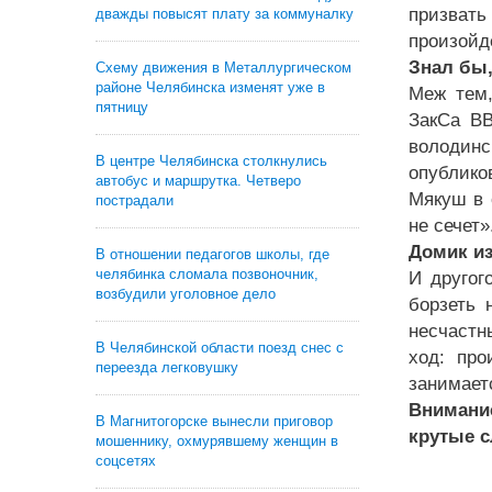
призвать
дважды повысят плату за коммуналку
произойд
Знал бы
Схему движения в Металлургическом
районе Челябинска изменят уже в
Меж тем,
пятницу
ЗакСа ВВ
володинс
В центре Челябинска столкнулись
опублико
автобус и маршрутка. Четверо
Мякуш в 
пострадали
не сечет»
Домик из
В отношении педагогов школы, где
челябинка сломала позвоночник,
И другог
возбудили уголовное дело
борзеть 
несчастн
В Челябинской области поезд снес с
ход: про
переезда легковушку
занимает
Внимани
В Магнитогорске вынесли приговор
крутые с
мошеннику, охмурявшему женщин в
соцсетях