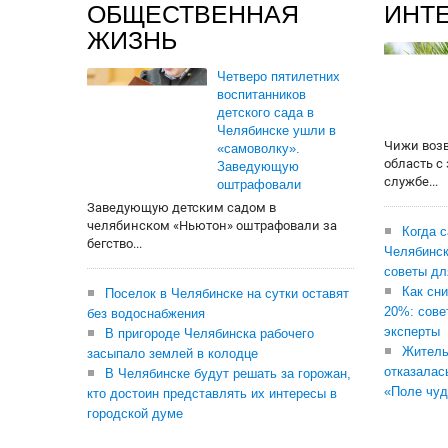
ОБЩЕСТВЕННАЯ
ИНТ
ЖИЗНЬ
Четверо пятилетних
воспитанников
детского сада в
Челябинске ушли в
Чижи воз
«самоволку».
область с
Заведующую
службе...
оштрафовали
Заведующую детским садом в
челябинском «Ньютон» оштрафовали за
Когда 
бегство...
Челябинск
советы дл
Как сни
Поселок в Челябинске на сутки оставят
20%: сове
без водоснабжения
эксперты
В пригороде Челябинска рабочего
Житель
засыпало землей в колодце
отказалас
В Челябинске будут решать за горожан,
«Поле чуд
кто достоин представлять их интересы в
городской думе