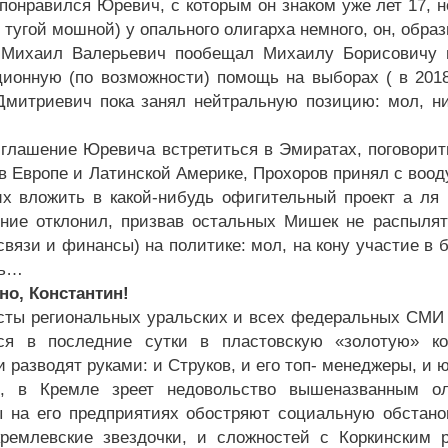
 понравился Юревич, с которым он знаком уже лет 17, н
 тугой мошной) у опального олигарха немного, он, обра
Михаил Валерьевич пообещал Михаилу Борисовичу в
ционную (по возможности) помощь на выборах ( в 2018
митриевич пока занял нейтральную позицию: мол, ни
иглашение Юревича встретиться в Эмиратах, поговорит
 в Европе и Латинской Америке, Прохоров принял с воод
их вложить в какой-нибудь офигительный проект а ля 
ние отклонил, призвав остальных Мишек не распылят
связи и финансы) на политике: мол, на кону участие в
сь…
о, Константин!
ты региональных уральских и всех федеральных СМИ мо
тся в последние сутки в пластовскую «золотую» к
 разводят руками: и Струков, и его топ- менеджеры, и 
, в Кремле зреет недовольство вышеназванным оли
 на его предприятиях обостряют социальную обстанов
кремлевские звездочки, и сложностей с Коркинским 