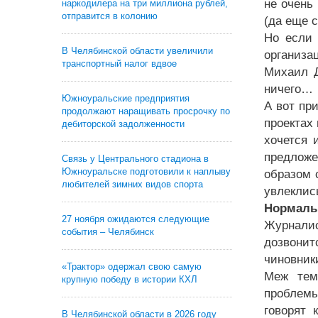
не очень
наркодилера на три миллиона рублей,
отправится в колонию
(да еще с
Но если 
В Челябинской области увеличили
организа
транспортный налог вдвое
Михаил Д
ничего…
Южноуральские предприятия
А вот пр
продолжают наращивать просрочку по
проектах
дебиторской задолженности
хочется 
предложе
Связь у Центрального стадиона в
Южноуральске подготовили к наплыву
образом 
любителей зимних видов спорта
увлекли
Нормальн
27 ноября ожидаются следующие
Журналис
события – Челябинск
дозвони
чиновники
«Трактор» одержал свою самую
Меж тем
крупную победу в истории КХЛ
проблемы
говорят 
В Челябинской области в 2026 году