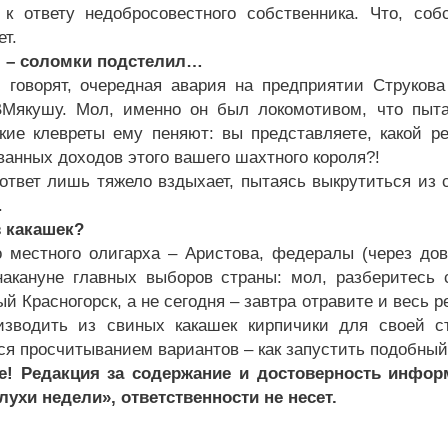
 к ответу недобросовестного собственника. Что, со
ет.
, – соломки подстелил…
 говорят, очередная авария на предприятии Струкова
Мякушу. Мол, именно он был локомотивом, что пыта
кие клевреты ему пеняют: вы представляете, какой 
ванных доходов этого вашего шахтного короля?!
ответ лишь тяжело вздыхает, пытаясь выкрутиться из 
.
 какашек?
о местного олигарха – Аристова, федералы (через дов
накануне главных выборов страны: мол, разберитесь
ый Красногорск, а не сегодня – завтра отравите и весь
изводить из свиных какашек кирпичики для своей с
ся просчитыванием вариантов – как запустить подобный
е! Редакция за содержание и достоверность инфор
лухи недели», ответственности не несет.