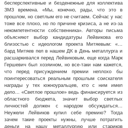
бесперспективные и безденежные для коллектива
ЗМЗ времена. «Мы, конечно, рады, что это в
прошлом, но светлым его не считаем. Сейчас у нас
тоже все плохо, но по причине кризиса, а не из-за
некомпетентности собственника». Авторы письма
объясняют выбор кандидатуры Лейвикова его
близостью с идеологом проекта Митяевым: «…
бард Митяев пел в нашем ДК в День металлурга и
расшаркивался перед Лейвиковым, еще когда Марк
Гершевич был хозяином, но все-таки нам кажется,
что перед присуждением премии неплохо бы
поинтересоваться реальным прошлым соискателя
награды у тех южноуральцев, кто с ним имел
дело… «Светлое прошлое» ведь финансируется из
областного бюджета, значит выбор светлых
личностей должен с народом обсуждаться…
Неужели Лейвиков купил себе премию? Тогда
зачем такие проекты нужны, лучше потратить
деньги на нашу металлургию или стариков