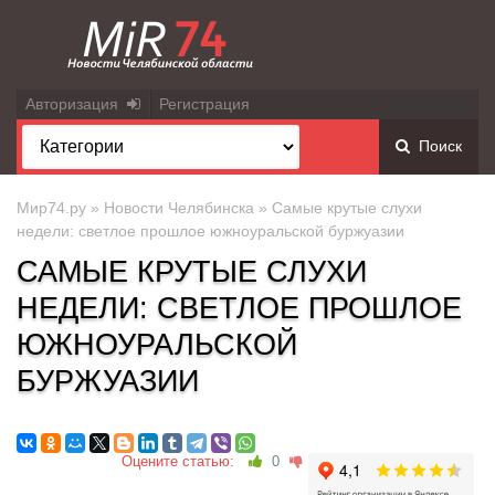
Авторизация
Регистрация
Поиск
Мир74.ру
»
Новости Челябинска
» Самые крутые слухи
недели: светлое прошлое южноуральской буржуазии
САМЫЕ КРУТЫЕ СЛУХИ
НЕДЕЛИ: СВЕТЛОЕ ПРОШЛОЕ
ЮЖНОУРАЛЬСКОЙ
БУРЖУАЗИИ
Оцените статью:
0