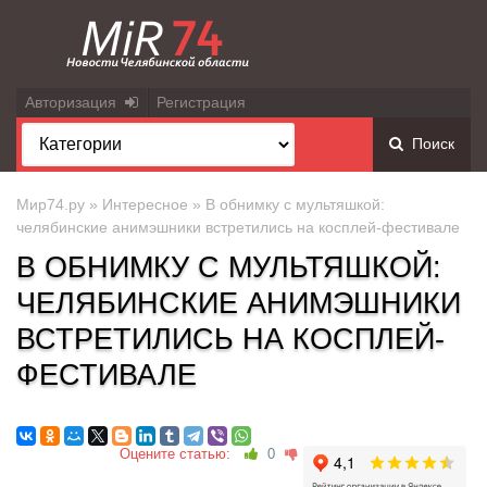
Авторизация
Регистрация
Поиск
Мир74.ру
»
Интересное
» В обнимку с мультяшкой:
челябинские анимэшники встретились на косплей-фестивале
В ОБНИМКУ С МУЛЬТЯШКОЙ:
ЧЕЛЯБИНСКИЕ АНИМЭШНИКИ
ВСТРЕТИЛИСЬ НА КОСПЛЕЙ-
ФЕСТИВАЛЕ
Оцените статью:
0