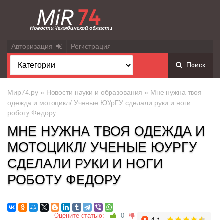
Авторизация
Регистрация
Поиск
Мир74.ру
»
Новости науки и образования
» Мне нужна твоя
одежда и мотоцикл/ Ученые ЮУрГУ сделали руки и ноги
роботу Федору
МНЕ НУЖНА ТВОЯ ОДЕЖДА И
МОТОЦИКЛ/ УЧЕНЫЕ ЮУРГУ
СДЕЛАЛИ РУКИ И НОГИ
РОБОТУ ФЕДОРУ
Оцените статью:
0