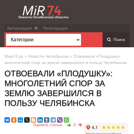
Авторизация
Регистрация
Поиск
Мир74.ру
»
Новости Челябинска
» Отвоевали «Плодушку»:
многолетний спор за землю завершился в пользу Челябинска
ОТВОЕВАЛИ «ПЛОДУШКУ»:
МНОГОЛЕТНИЙ СПОР ЗА
ЗЕМЛЮ ЗАВЕРШИЛСЯ В
ПОЛЬЗУ ЧЕЛЯБИНСКА
Оцените статью:
0