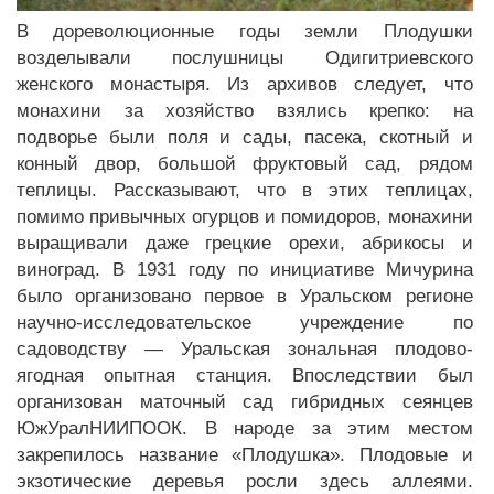
В дореволюционные годы земли Плодушки
возделывали послушницы Одигитриевского
женского монастыря. Из архивов следует, что
монахини за хозяйство взялись крепко: на
подворье были поля и сады, пасека, скотный и
конный двор, большой фруктовый сад, рядом
теплицы. Рассказывают, что в этих теплицах,
помимо привычных огурцов и помидоров, монахини
выращивали даже грецкие орехи, абрикосы и
виноград. В 1931 году по инициативе Мичурина
было организовано первое в Уральском регионе
научно-исследовательское учреждение по
садоводству — Уральская зональная плодово-
ягодная опытная станция. Впоследствии был
организован маточный сад гибридных сеянцев
ЮжУралНИИПООК. В народе за этим местом
закрепилось название «Плодушка». Плодовые и
экзотические деревья росли здесь аллеями.