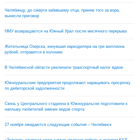
Челябинцу, до смерти забившему отца, приняв того за вора,
вынесли приговор
НМУ возвращаются на Южный Урал после месячного перерыва
Жительница Озерска, кинувшая наркодилера на три миллиона
рублей, отправится в колонию
В Челябинской области увеличили транспортный налог вдвое
Южноуральские предприятия продолжают наращивать просрочку
по дебиторской задолженности
Связь у Центрального стадиона в Южноуральске подготовили к
наплыву любителей зимних видов спорта
27 ноября ожидаются следующие события – Челябинск
«Трактор» одержал свою самую крупную победу в истории КХЛ