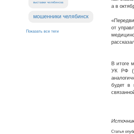
выставки челябинска
а в октяб
мошенники челябинск
«Передви
от управ
Показать все теги
медицинс
рассказа
В итоге 
УК РФ (
аналогич
будет в 
связанно
Источник:
Статья опуб