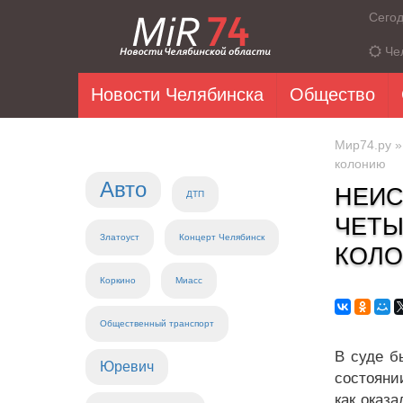
Сего
Че
Новости Челябинска
Общество
Мир74.ру
колонию
Авто
НЕИС
ДТП
ЧЕТЫ
Златоуст
Концерт Челябинск
КОЛ
Коркино
Миасс
Общественный транспорт
В суде б
Юревич
состояни
как оказ