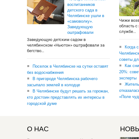
воспитанников
детского сада в
Челябинске ушли в
Чижи воз
«самоволку».
область с
Заведующую
службе...
оштрафовали
Заведующую детским садом в
челябинском «Ньютон» оштрафовали за
Когда 
бегство...
Челябинск
советы дл
Как сни
Поселок в Челябинске на сутки оставят
20%: сове
без водоснабжения
эксперты
В пригороде Челябинска рабочего
Житель
засыпало землей в колодце
отказалас
В Челябинске будут решать за горожан,
«Поле чуд
кто достоин представлять их интересы в
городской думе
О НАС
НОВЫ