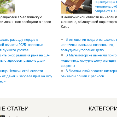
наркодилера 
миллиона руб
отправится в
вращаются в Челябинскую
В Челябинской области вынесли 
 зимовки. Как сообщили в пресс-
женщине, обманувшей наркоторго
Как...
сажать рассаду перцев в
В отношении педагогов школы, 
ой области-2025: полезные
челябинка сломала позвоночник,
я лучшего урожая
возбудили уголовное дело
зить риск развития рака на 10–
В Магнитогорске вынесли приго
ты о здоровом рационе дали
мошеннику, охмурявшему женщин 
соцсетях
ница Челябинской области
В Челябинской области цистерн
ь от денег и забрала приз на шоу
бензином сошли с рельсов
ес»
Е СТАТЬИ
КАТЕГОР