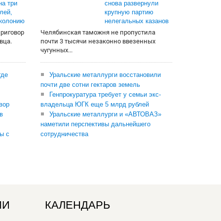
на три
снова развернули
лей,
крупную партию
 колонию
нелегальных казанов
приговор
Челябинская таможня не пропустила
вца.
почти 3 тысячи незаконно ввезенных
чугунных...
где
Уральские металлурги восстановили
почти две сотни гектаров земель
Генпрокуратура требует у семьи экс-
вор
владельца ЮГК еще 5 млрд рублей
в
Уральские металлурги и «АВТОВАЗ»
наметили перспективы дальнейшего
ы с
сотрудничества
ИИ
КАЛЕНДАРЬ