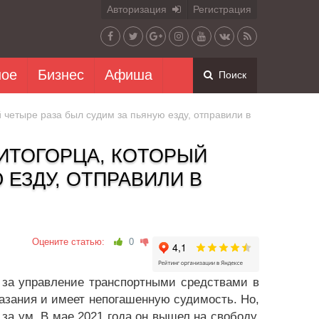
Авторизация
Регистрация
ное
Бизнес
Афиша
Поиск
четыре раза был судим за пьяную езду, отправили в
ИТОГОРЦА, КОТОРЫЙ
 ЕЗДУ, ОТПРАВИЛИ В
Оцените статью:
0
 за управление транспортными средствами в
казания и имеет непогашенную судимость. Но,
 за ум. В мае 2021 года он вышел на свободу,