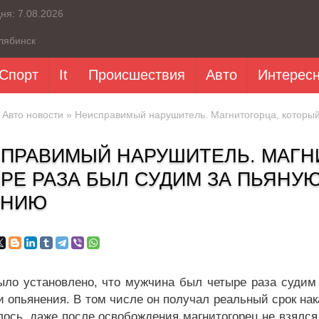
дня:
7.08.2026
лябинск
Спорт
It
Происшествия
Авто
Интерес
»
Авто новости
» Неисправимый нарушитель. Магнитогорца, который 
ПРАВИМЫЙ НАРУШИТЕЛЬ. МАГН
РЕ РАЗА БЫЛ СУДИМ ЗА ПЬЯНУЮ
ОНИЮ
ыло установлено, что мужчина был четыре раза судим
и опьянения. В том числе он получал реальный срок на
алось, даже после освобождения магнитогорец не взялся