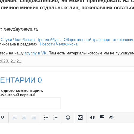
дения, следовательно, не может претендовать на с
 личное мнение отдельных лиц, пожелавших остатьс
: newdaynews.ru
:
Слухи Челябинска
,
Троллейбусы
,
Общественный транспорт
,
отключени
ликована в разделах:
Новости Челябинска
тесь на нашу
группу в VK
. Там есть материалы которые мы не публикуем 
2023, 21:21,
ЕНТАРИИ 0
и одного комментария.
мментарий первым!