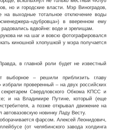
 городе, всколыхнул не только местный «Клуб
в, но и городские власти. Мэр Виноградов,
ое на выходные тотальное отключение воды
осменеджера-«дубровца») в вверенном ему
 радовались вдвойне: воде и зрелищам.
езрукова ни на шаг и вовсю фотографировался
кать киношной хлопушкой у мэра получается
Правда, в главной роли будет не известный
ет выборное – решили приблизить главу
» избрали проверенный – на двух российских
 секретарем Свердловского Обкома КПСС и
усе; и на Владимире Путине, который (еще
 истребителя, а позже открывал движение на
 автовазовскую новинку Ладу Весту.
д оборачивается фарсом. Алексей Леонидович,
ллейбусе (от челябинского завода холдинга