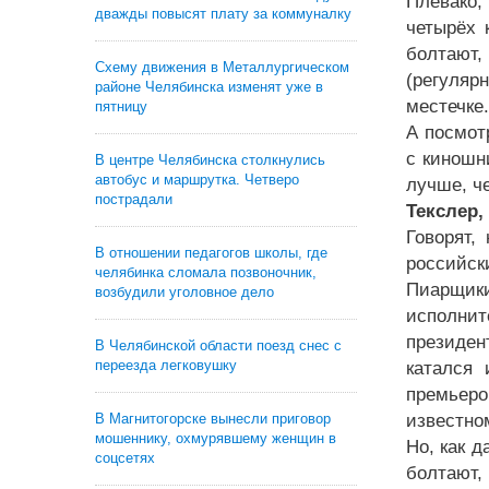
Плевако,
дважды повысят плату за коммуналку
четырёх 
болтают,
Схему движения в Металлургическом
(регуляр
районе Челябинска изменят уже в
местечке
пятницу
А посмот
с киношн
В центре Челябинска столкнулись
автобус и маршрутка. Четверо
лучше, ч
пострадали
Текслер,
Говорят,
В отношении педагогов школы, где
российск
челябинка сломала позвоночник,
Пиарщик
возбудили уголовное дело
исполнит
президен
В Челябинской области поезд снес с
переезда легковушку
катался 
премьеро
известно
В Магнитогорске вынесли приговор
мошеннику, охмурявшему женщин в
Но, как 
соцсетях
болтают,