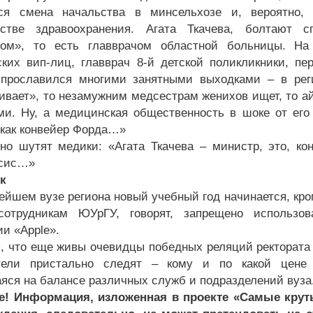
тся смена начальства в минсельхозе и, вероятно,
рстве здравоохранения. Агата Ткачева, болтают с
ном», то есть главврачом областной больницы. На
ких вип-лиц, главврач 8-й детской поликликники, п
прославился многими занятными выходками – в рег
ивает», то незамужним медсестрам женихов ищет, то а
ми. Ну, а медицинская общественность в шоке от его
 как конвейер Форда…»
тно шутят медики: «Агата Ткачева – министр, это, ко
псис…»
к
нейшем вузе региона новый учебный год начинается, кр
сотрудникам ЮУрГУ, говорят, запрещено использов
ии «Apple».
, что еще живы очевидцы победных реляций ректората 
тели пристально следят – кому и по какой цене 
яся на балансе различных служб и подразделений вуза
е! Информация, изложенная в проекте «Самые крут