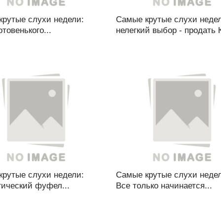
крутые слухи недели:
Самые крутые слухи неде
отовенького...
нелегкий выбор - продать К
крутые слухи недели:
Самые крутые слухи недел
гический фуфел...
Все только начинается...