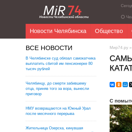
Сего
Че
Новости Челябинска
Общество
ВСЕ НОВОСТИ
Мир74.ру
САМЫ
В Челябинске суд обязал самокатчика
выплатить сбитой им пенсионерке 80
КАТА
тысяч рублей
Челябинцу, до смерти забившему
отца, приняв того за вора, вынесли
приговор
С помыт
НМУ возвращаются на Южный Урал
после месячного перерыва
Жительница Озерска, кинувшая