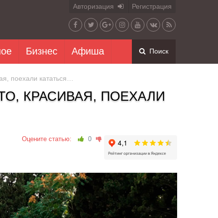
Авторизация
Регистрация
ное
Бизнес
Афиша
Поиск
вая, поехали кататься…
ТО, КРАСИВАЯ, ПОЕХАЛИ
Оцените статью:
0