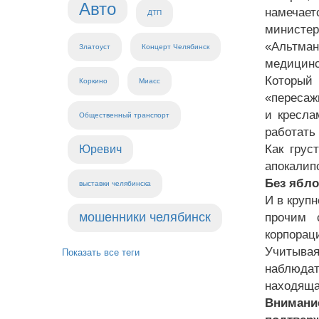
Авто
намечае
ДТП
министе
«Альтма
Златоуст
Концерт Челябинск
медицинс
Который 
Коркино
Миасс
«пересаж
и кресла
Общественный транспорт
работать
Как грус
Юревич
апокали
Без ябло
выставки челябинска
И в круп
мошенники челябинск
прочим 
корпорац
Учитывая
Показать все теги
наблюда
находяща
Внимани