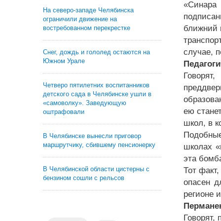
«Синара
На северо-западе Челябинска
подписан
ограничили движение на
ближний 
востребованном перекрестке
транспор
случае, 
Снег, дождь и гололед остаются на
Южном Урале
Педагоги
Говорят,
Четверо пятилетних воспитанников
преддвер
детского сада в Челябинске ушли в
образова
«самоволку». Заведующую
ею стане
оштрафовали
школ, в к
Подобные
В Челябинске вынесли приговор
маршрутчику, сбившему пенсионерку
школах «
эта бомб
В Челябинской области цистерны с
Тот факт
бензином сошли с рельсов
опасен д
регионе 
Перманен
Говорят,