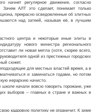
го начнет регулярное движение, согласно
 Зачем АЛТ это сделает, понимает только
кциона, прекрасно осведомленные об элитных
тешаются над затеей, называя её, в лучшем
бластного центра и некоторые иные элиты в
ндидатуру нового министра регионального
тставит ли новая метла (хотя, скорее всего,
руководителя одной из престижных городских
ьный сюжет.
подходящее для местных властей время, а в
амалчиваться и заминаться годами, но потом
скую иерархию начисто.
й школе начали вовсю говорить горожане, уже
щих выборов – главных в стране и важных в
 свою кадровую политику не ограничит. К зиме