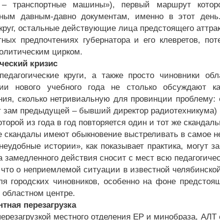
 – транспортные машины»), первый маршрут которо
ным давным-давно документам, именно в этот день.
круг, остальные действующие лица предстоящего аттра
тных предпочтениях губернатора и его клевретов, по
политическим цирком.
ческий кризис
 педагогические круги, а также просто чиновники о
ии нового учебного года не столько обсуждают ка
ния, сколько нетривиальную для провинции проблему: о
т зам предыдущей – бывший директор радиотехникума) 
оторой из года в год повторяется один и тот же скандал
 скандалы имеют обыкновение выстреливать в самое не
неудобные истории», как показывает практика, могут з
а замедленного действия сносит с мест всю педагогиче
, что о неприемлемой ситуации в известной челябинско
ля городских чиновников, особенно на фоне предстоя
и областном центре.
тная перезагрузка
 перезагрузкой местного отделения ЕР и минобраза, АЛТ