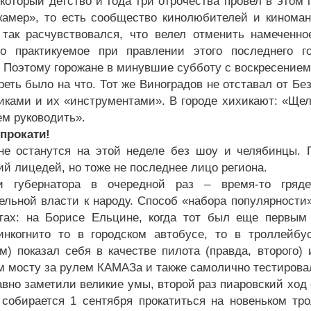
 который детство и года три отрочества провел в этом
камер», то есть сообщество кинолюбителей и киномано
 так расчувствовался, что велел отменить намеченн
но практикуемое при правлении этого последнего г
. Поэтому горожане в минувшие субботу с воскресением
реть было на что. Тот же Виноградов не отставал от Б
иками и их «инструментами». В городе хихикают: «Щел
ем руководить».
 прокати!
 не останутся на этой неделе без шоу и челябинцы. 
ий лицедей, но тоже не последнее лицо региона.
и губернатора в очередной раз – время-то гряд
ельной власти к народу. Способ «набора популярности
тах: на Борисе Ельцине, когда тот был еще первым
инкогнито то в городском автобусе, то в троллейб
м) показал себя в качестве пилота (правда, второго)
м мосту за рулем КАМАЗа и также самолично тестировал
давно заметили великие умы, второй раз пиаровский хо
 собирается 1 сентября прокатиться на новеньком тро