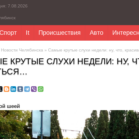
дня:
7.08.2026
лябинск
Спорт
It
Происшествия
Авто
Интерес
»
Новости Челябинска
» Самые крутые слухи недели: ну, что, краси
Е КРУТЫЕ СЛУХИ НЕДЕЛИ: НУ, Ч
ТЬСЯ…
ой шеей