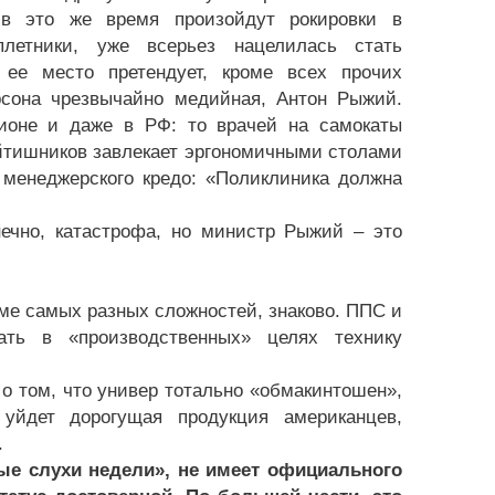
 в это же время произойдут рокировки в
плетники, уже всерьез нацелилась стать
 ее место претендует, кроме всех прочих
ерсона чрезвычайно медийная, Антон Рыжий.
ионе и даже в РФ: то врачей на самокаты
йтишников завлекает эргономичными столами
 менеджерского кредо: «Поликлиника должна
нечно, катастрофа, но министр Рыжий – это
оме самых разных сложностей, знаково. ППС и
ать в «производственных» целях технику
о том, что универ тотально «обмакинтошен»,
уйдет дорогущая продукция американцев,
.
ые слухи недели», не имеет официального