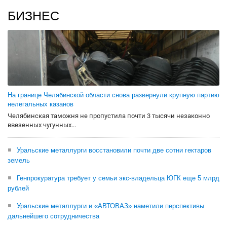
БИЗНЕС
На границе Челябинской области снова развернули крупную партию
нелегальных казанов
Челябинская таможня не пропустила почти 3 тысячи незаконно
ввезенных чугунных...
Уральские металлурги восстановили почти две сотни гектаров
земель
Генпрокуратура требует у семьи экс-владельца ЮГК еще 5 млрд
рублей
Уральские металлурги и «АВТОВАЗ» наметили перспективы
дальнейшего сотрудничества