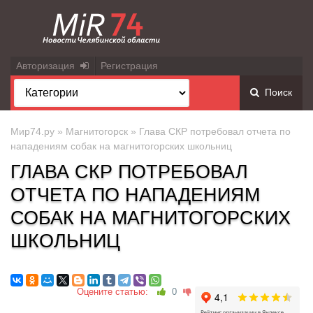
Авторизация
Регистрация
Поиск
Мир74.ру
»
Магнитогорск
» Глава СКР потребовал отчета по
нападениям собак на магнитогорских школьниц
ГЛАВА СКР ПОТРЕБОВАЛ
ОТЧЕТА ПО НАПАДЕНИЯМ
СОБАК НА МАГНИТОГОРСКИХ
ШКОЛЬНИЦ
Оцените статью:
0