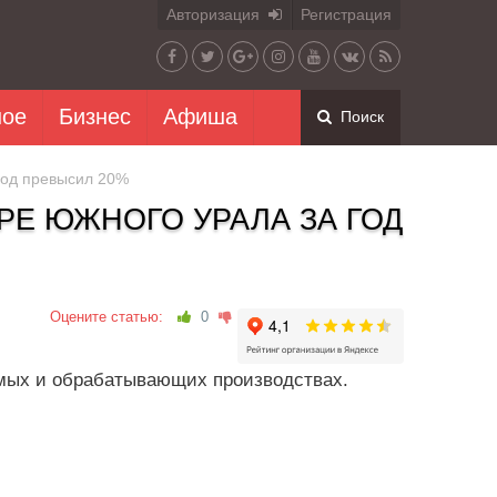
Авторизация
Регистрация
ное
Бизнес
Афиша
Поиск
год превысил 20%
Е ЮЖНОГО УРАЛА ЗА ГОД
Оцените статью:
0
мых и обрабатывающих производствах.