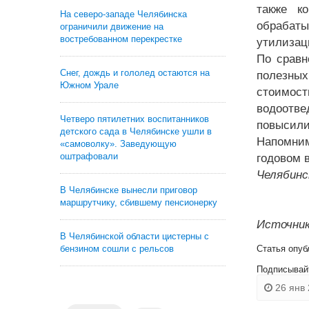
также к
На северо-западе Челябинска
обрабаты
ограничили движение на
востребованном перекрестке
утилизац
По сравн
Снег, дождь и гололед остаются на
полезны
Южном Урале
стоимос
водоотве
Четверо пятилетних воспитанников
повысили
детского сада в Челябинске ушли в
Напомним
«самоволку». Заведующую
оштрафовали
годовом 
Челябинс
В Челябинске вынесли приговор
маршрутчику, сбившему пенсионерку
Источник
В Челябинской области цистерны с
бензином сошли с рельсов
Статья опуб
Подписывай
26 янв 