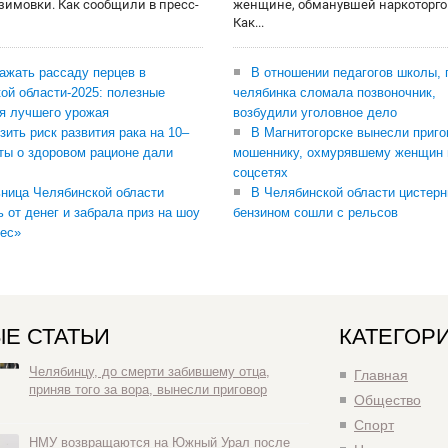
 зимовки. Как сообщили в пресс-
женщине, обманувшей наркоторго
Как...
сажать рассаду перцев в
В отношении педагогов школы, 
ой области-2025: полезные
челябинка сломала позвоночник,
я лучшего урожая
возбудили уголовное дело
зить риск развития рака на 10–
В Магнитогорске вынесли приго
ты о здоровом рационе дали
мошеннику, охмурявшему женщин 
соцсетях
ница Челябинской области
В Челябинской области цистерн
ь от денег и забрала приз на шоу
бензином сошли с рельсов
ес»
Е СТАТЬИ
КАТЕГОР
Челябинцу, до смерти забившему отца,
Главная
приняв того за вора, вынесли приговор
Общество
Спорт
НМУ возвращаются на Южный Урал после