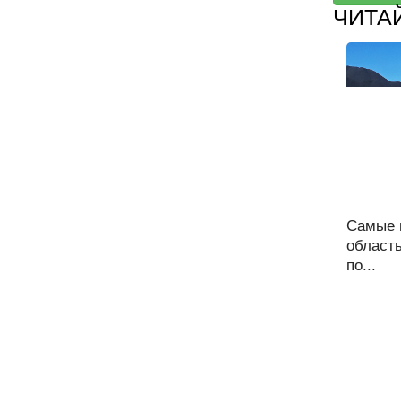
ЧИТА
Самые 
област
по...