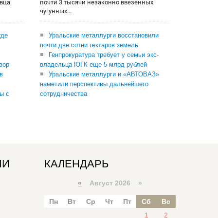
вца.
почти 3 тысячи незаконно ввезенных
чугунных...
где
Уральские металлурги восстановили
почти две сотни гектаров земель
Генпрокуратура требует у семьи экс-
вор
владельца ЮГК еще 5 млрд рублей
в
Уральские металлурги и «АВТОВАЗ»
наметили перспективы дальнейшего
ы с
сотрудничества
ИИ
КАЛЕНДАРЬ
«
Август 2026 »
Пн
Вт
Ср
Чт
Пт
Сб
Вс
1
2