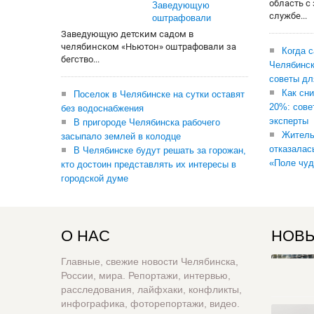
область с
Заведующую
службе...
оштрафовали
Заведующую детским садом в
челябинском «Ньютон» оштрафовали за
Когда 
бегство...
Челябинск
советы дл
Как сни
Поселок в Челябинске на сутки оставят
20%: сове
без водоснабжения
эксперты
В пригороде Челябинска рабочего
Житель
засыпало землей в колодце
отказалас
В Челябинске будут решать за горожан,
«Поле чуд
кто достоин представлять их интересы в
городской думе
О НАС
НОВЫ
Главные, свежие новости Челябинска,
России, мира. Репортажи, интервью,
расследования, лайфхаки, конфликты,
инфографика, фоторепортажи, видео.