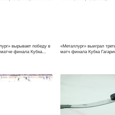
лург» вырывает победу в
«Металлург» выиграл трет
матче финала Кубка...
матч финала Кубка Гагарин