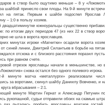
ударов в створ было ощутимо меньше – 8 у «Локомот
 за шайбой принесло свои плоды. На 9-й минуте встреч
лил на пятак. Первым к шайбе подоспел Ярослав Л
ну – 1:0 в пользу хозяев.
й двадцатиминутке южноуральцы существенно прибавили
е: по итогам двух периодов 47 (из них 22 в створ воро
орно не шла в ворота ярославцев.
дних минутах игроки «Магнитки» осадили ворота хозяе
 от синей линии, Дмитрий Силантьев в борьбе на пятак
ождался отскока и с близкого расстояния поразил пусты
ись при равном счете.
гровой отрезок ярославцы начали в меньшинстве, но в
Локомотив» снова остался без одного полевого игрока.
-й минуте матча «металлурги» реализовали числе
шись за воротами, скинул шайбу Даниилу Вовченко, и 
 круга вбрасывания – 2:1.
ющей минуте Мартин Гернат и Александр Петунин поп
сь рукопашной, судьи отправили обоих на скамью штр
о раз пытались пробить ярославцы вратаря гостей,