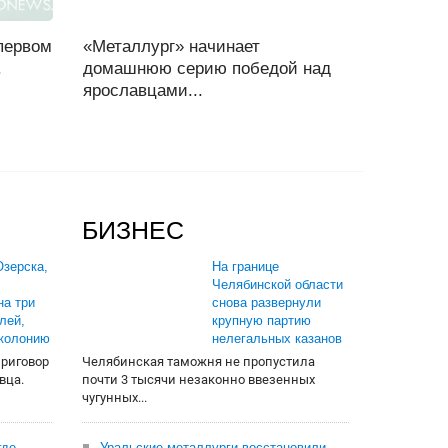
первом
«Металлург» начинает
.
домашнюю серию победой над
ярославцами...
БИЗНЕС
зерска,
На границе
Челябинской области
на три
снова развернули
лей,
крупную партию
 колонию
нелегальных казанов
приговор
Челябинская таможня не пропустила
вца.
почти 3 тысячи незаконно ввезенных
чугунных...
где
Уральские металлурги восстановили