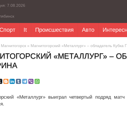
дня:
7.08.2026
лябинск
Спорт
It
Происшествия
Авто
Интерес
»
Магнитогорск
» Магнитогорский «Металлург» – обладатель Кубка 
ИТОГОРСКИЙ «МЕТАЛЛУРГ» – ОБ
РИНА
орский «Металлург» выиграл четвертый подряд матч
я.