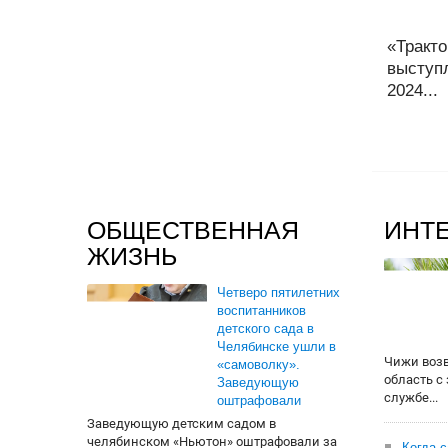
«Тракт
выступл
2024...
ОБЩЕСТВЕННАЯ
ИНТ
ЖИЗНЬ
Четверо пятилетних
воспитанников
детского сада в
Челябинске ушли в
Чижи воз
«самоволку».
область с
Заведующую
службе...
оштрафовали
Заведующую детским садом в
челябинском «Ньютон» оштрафовали за
Когда 