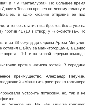
ива» и 7 у «Металлурга». Но большее время
и Даниил Тесанов прошел по левому флангу и
ихачев, в одно касание отправив ее под
, и теперь статистика бросков была уже на
т) против 41 (18 в створ) у «Локомотива». Но
в, и за 38 секунд до сирены Артем Минулин
е оставил шайбу за магнитогорцами, а Денис
е ворота – 1:1, и на второй перерыв команды
ыстояли против натиска гостей. В середине
нное преимущество. Александр Петунин,
нападающий «Магнитки» расстрелял голкипера
робовали устроить потасовку, но, так и не
афников.
 но безуспешно. На 58-й минуте голкипер