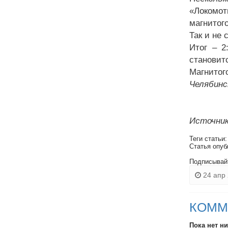
«Локомот
магнитог
Так и не
Итог – 2
становит
Магнитого
Челябинс
Источник
Теги статьи
Статья опуб
Подписывай
24 апр 
КОММ
Пока нет н