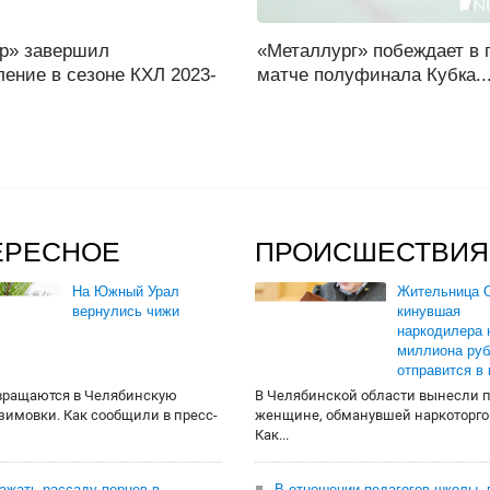
ор» завершил
«Металлург» побеждает в 
ение в сезоне КХЛ 2023-
матче полуфинала Кубка..
ЕРЕСНОЕ
ПРОИСШЕСТВИЯ
На Южный Урал
Жительница О
вернулись чижи
кинувшая
наркодилера 
миллиона руб
отправится в
вращаются в Челябинскую
В Челябинской области вынесли 
 зимовки. Как сообщили в пресс-
женщине, обманувшей наркоторго
Как...
сажать рассаду перцев в
В отношении педагогов школы, 