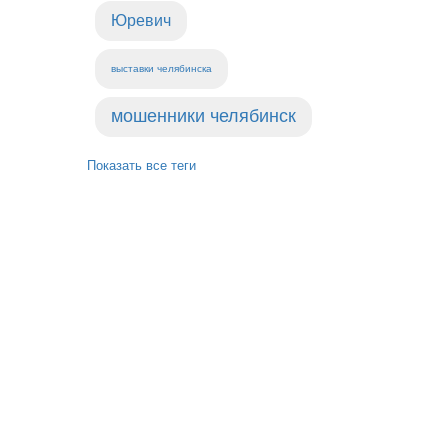
Юревич
выставки челябинска
мошенники челябинск
Показать все теги