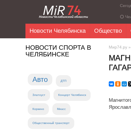
Сего
Че
Новости Челябинска
Общество
НОВОСТИ СПОРТА В
Мир74.ру
ЧЕЛЯБИНСКЕ
МАГН
ГАГА
Авто
ДТП
Златоуст
Концерт Челябинск
Магнитог
Ярославл
Коркино
Миасс
Общественный транспорт