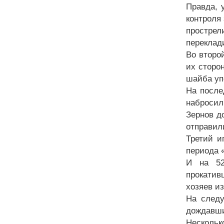
Правда, 
контроля
простре
переклади
Во второ
их сторон
шайба уп
На после
набросил
Зернов д
отправил
Третий и
периода «
И на 52
прокатив
хозяев из
На следу
дождавши
Нескольк