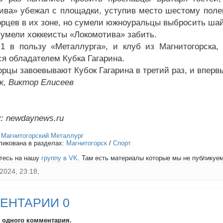
ива» убежал с площадки, уступив место шестому полев
орцев в их зоне, но сумели южноуральцы выбросить шай
 сумели хоккеисты «Локомотива» забить.
:1 в пользу «Металлурга», и клуб из Магнитогорска
ся обладателем Кубка Гагарина.
рцы завоевывают Кубок Гагарина в третий раз, и впервы
к, Виктор Елисеев
: newdaynews.ru
:
Магнитогорский Металлург
ликована в разделах:
Магнитогорск
/
Спорт
тесь на нашу
группу в VK
. Там есть материалы которые мы не публикуем 
2024, 23:18,
ЕНТАРИИ 0
и одного комментария.