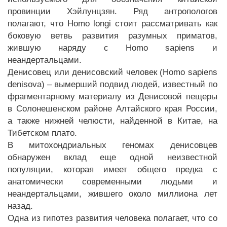
провинции Хэйлунцзян. Ряд антропологов
полагают, что Homo longi стоит рассматривать как
боковую ветвь развития разумных приматов,
жившую наряду с Homo sapiens и
неандертальцами.
Денисовец или денисовский человек (Homo sapiens
denisova) – вымерший подвид людей, известный по
фрагментарному материалу из Денисовой пещеры
в Солонешенском районе Алтайского края России,
а также нижней челюсти, найденной в Китае, на
Тибетском плато.
В митохондриальных геномах денисовцев
обнаружен вклад еще одной неизвестной
популяции, которая имеет общего предка с
анатомически современными людьми и
неандертальцами, жившего около миллиона лет
назад.
Одна из гипотез развития человека полагает, что со