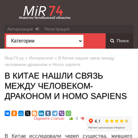
Авторизация
Регистрация
Поиск
Мир74.ру
»
Интересное
» В Китае нашли связь между
человеком-драконом и Homo sapiens
В КИТАЕ НАШЛИ СВЯЗЬ
МЕЖДУ ЧЕЛОВЕКОМ-
ДРАКОНОМ И HOMO SAPIENS
Оцените статью:
0
В Китае исследовали череп существа, жившего