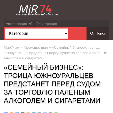
Авторизация
Регистрация
Поиск
Мир74.ру
»
Происшествия
» «Семейный бизнес»: троица
южноуральцев предстанет перед судом за торговлю паленым
алкоголем и сигаретами
«СЕМЕЙНЫЙ БИЗНЕС»:
ТРОИЦА ЮЖНОУРАЛЬЦЕВ
ПРЕДСТАНЕТ ПЕРЕД СУДОМ
ЗА ТОРГОВЛЮ ПАЛЕНЫМ
АЛКОГОЛЕМ И СИГАРЕТАМИ