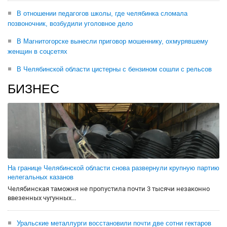
В отношении педагогов школы, где челябинка сломала
позвоночник, возбудили уголовное дело
В Магнитогорске вынесли приговор мошеннику, охмурявшему
женщин в соцсетях
В Челябинской области цистерны с бензином сошли с рельсов
БИЗНЕС
На границе Челябинской области снова развернули крупную партию
нелегальных казанов
Челябинская таможня не пропустила почти 3 тысячи незаконно
ввезенных чугунных...
Уральские металлурги восстановили почти две сотни гектаров