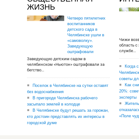
ЖИЗНЬ
Четверо пятилетних
воспитанников
детского сада в
Челябинске ушли в
Чижи воз
«самоволку».
область с
Заведующую
службе...
оштрафовали
Заведующую детским садом в
челябинском «Ньютон» оштрафовали за
Когда 
бегство...
Челябинск
советы дл
Как сни
Поселок в Челябинске на сутки оставят
20%: сове
без водоснабжения
эксперты
В пригороде Челябинска рабочего
Житель
засыпало землей в колодце
отказалас
В Челябинске будут решать за горожан,
«Поле чуд
кто достоин представлять их интересы в
городской думе