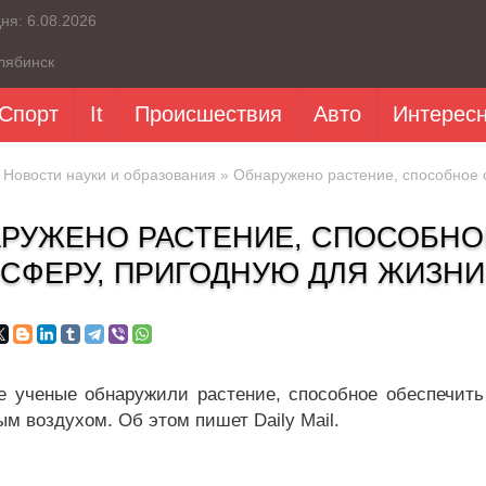
дня:
6.08.2026
лябинск
Спорт
It
Происшествия
Авто
Интерес
»
Новости науки и образования
» Обнаружено растение, способное 
РУЖЕНО РАСТЕНИЕ, СПОСОБНО
СФЕРУ, ПРИГОДНУЮ ДЛЯ ЖИЗНИ
е ученые обнаружили растение, способное обеспечит
ым воздухом. Об этом пишет Daily Mail.