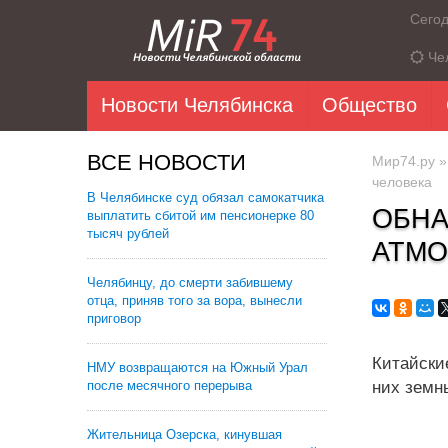
Сего
Че
Новости Челябинска
Общество
ВСЕ НОВОСТИ
Мир74.ру
человека
В Челябинске суд обязал самокатчика
ОБНА
выплатить сбитой им пенсионерке 80
тысяч рублей
АТМО
Челябинцу, до смерти забившему
отца, приняв того за вора, вынесли
приговор
Китайски
НМУ возвращаются на Южный Урал
после месячного перерыва
них земн
Жительница Озерска, кинувшая