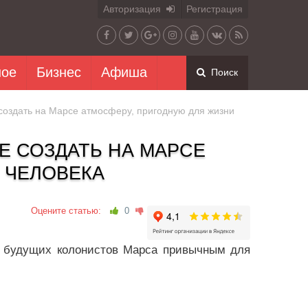
Авторизация
Регистрация
ное
Бизнес
Афиша
Поиск
создать на Марсе атмосферу, пригодную для жизни
Е СОЗДАТЬ НА МАРСЕ
 ЧЕЛОВЕКА
Оцените статью:
0
ь будущих колонистов Марса привычным для