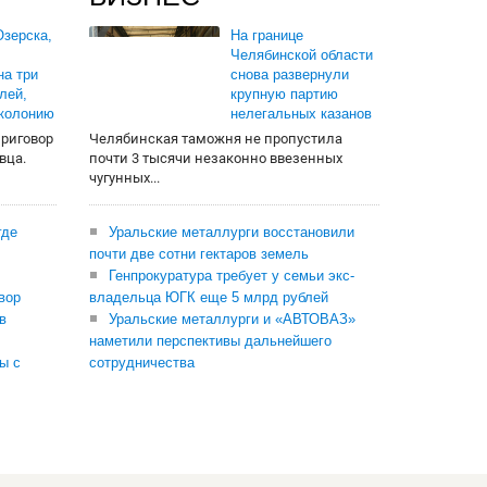
зерска,
На границе
Челябинской области
на три
снова развернули
лей,
крупную партию
 колонию
нелегальных казанов
приговор
Челябинская таможня не пропустила
вца.
почти 3 тысячи незаконно ввезенных
чугунных...
где
Уральские металлурги восстановили
почти две сотни гектаров земель
Генпрокуратура требует у семьи экс-
вор
владельца ЮГК еще 5 млрд рублей
в
Уральские металлурги и «АВТОВАЗ»
наметили перспективы дальнейшего
ы с
сотрудничества