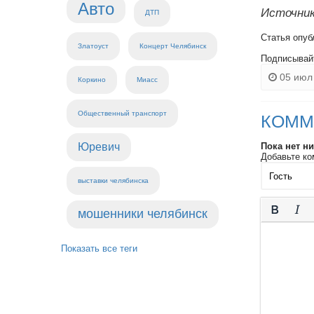
Авто
Источник
ДТП
Статья опуб
Златоуст
Концерт Челябинск
Подписывай
05 июл 
Коркино
Миасс
Общественный транспорт
КОММ
Юревич
Пока нет н
Добавьте ко
выставки челябинска
мошенники челябинск
Показать все теги