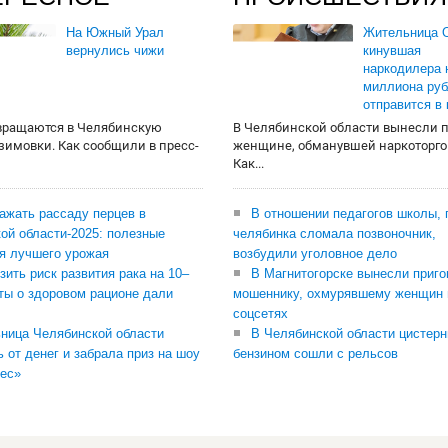
На Южный Урал
Жительница О
вернулись чижи
кинувшая
наркодилера 
миллиона руб
отправится в
вращаются в Челябинскую
В Челябинской области вынесли 
 зимовки. Как сообщили в пресс-
женщине, обманувшей наркоторго
Как...
сажать рассаду перцев в
В отношении педагогов школы, 
ой области-2025: полезные
челябинка сломала позвоночник,
я лучшего урожая
возбудили уголовное дело
зить риск развития рака на 10–
В Магнитогорске вынесли приго
ты о здоровом рационе дали
мошеннику, охмурявшему женщин 
соцсетях
ница Челябинской области
В Челябинской области цистерн
ь от денег и забрала приз на шоу
бензином сошли с рельсов
ес»