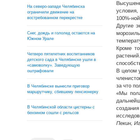
Высушенн
На северо-западе Челябинска
условия,
ограничили движение на
востребованном перекрестке
100%-ной
Другие э
морозиль
Снег, дождь и гололед остаются на
Южном Урале
температ
Кроме то
Четверо пятилетних воспитанников
растени
детского сада в Челябинске ушли в
способст
«самоволку». Заведующую
В целом 
оштрафовали
членисто
за что п
В Челябинске вынесли приговор
маршрутчику, сбившему пенсионерку
«Мы пола
дальней
В Челябинской области цистерны с
создани
бензином сошли с рельсов
исследова
Пекин, И