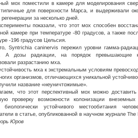
ый мох поместили в камере для моделирования сверх
 типичные для поверхности Марса, и выдерживали ок
 регенерации за несколько дней.
ксперименты показали, что этот мох способен восстан
ной камере при температуре -80 градусов, а также пос
уре -196 градусов Цельсия.
го, Syntrichia caninervis пережил уровни гамма-ради
й. А дозы радиации, на порядок превышающие к
вовали разрастанию мха.
устойчивость мха к экстремальным условиям превосход
ногих организмов, отличающихся уникальной устойчиво
олучили название «неуничтожимые».
гаем, что этот перспективный мох можно доставить
шую проверку возможности колонизации внеземных
я биологически устойчивого местообитания чел
тели в статье, опубликованной в научном журнале The I
горь Юров