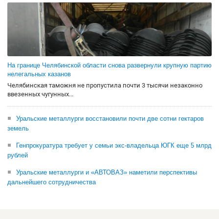
На границе Челябинской области снова развернули крупную партию
нелегальных казанов
Челябинская таможня не пропустила почти 3 тысячи незаконно
ввезенных чугунных...
Уральские металлурги восстановили почти две сотни гектаров
земель
Генпрокуратура требует у семьи экс-владельца ЮГК еще 5 млрд
рублей
Уральские металлурги и «АВТОВАЗ» наметили перспективы
дальнейшего сотрудничества