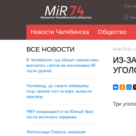
Сего
Че
Новости Челябинска
Общество
ВСЕ НОВОСТИ
Мир74.ру
ИЗ-З
В Челябинске суд обязал самокатчика
выплатить сбитой им пенсионерке 80
УГОЛ
тысяч рублей
Челябинцу, до смерти забившему
отца, приняв того за вора, вынесли
приговор
Три угол
НМУ возвращаются на Южный Урал
после месячного перерыва
Жительница Озерска, кинувшая