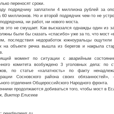
лько переносят сроки.
оду подрядчику заплатили 4 миллиона рублей за опо
а 60 миллионов. Но и второй подрядчик чем-то не устро
 подрядчика, ни работ, ни нового моста.
ов это не смущает. Как высказался однажды один из з
олжны были бы сказать «спасибо» уже за то, что мост «
м, последствия недоработок южноуральцы ощутили н
к на объекте речка вышла из берегов и накрыла ста
в.
оящий момент по ситуации с аварийным состояние
нного комитета возбуждено 3 уголовных дела: по 
иков, по статье «халатность» по факту ненадле
трации Сосновского района своих обязанностей», 
ьного отделения Общероссийского Народного фронта.
нники продолжаются добиваться того, чтобы мост в Ес
к, Виктор Елисеев
: newdaynews.ru