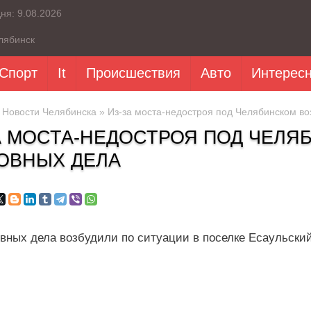
дня:
9.08.2026
лябинск
Спорт
It
Происшествия
Авто
Интерес
»
Новости Челябинска
» Из-за моста-недостроя под Челябинском во
А МОСТА-НЕДОСТРОЯ ПОД ЧЕЛЯ
ОВНЫХ ДЕЛА
овных дела возбудили по ситуации в поселке Есаульски