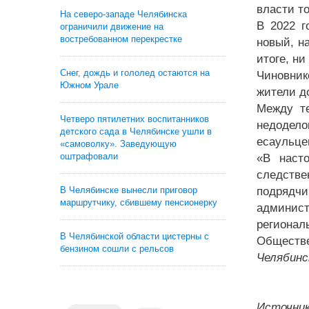
власти то
На северо-западе Челябинска
В 2022 г
ограничили движение на
востребованном перекрестке
новый, н
итоге, ни
Снег, дождь и гололед остаются на
Чиновник
Южном Урале
жители д
Между те
Четверо пятилетних воспитанников
недодело
детского сада в Челябинске ушли в
есаульце
«самоволку». Заведующую
оштрафовали
«В наст
следстве
В Челябинске вынесли приговор
подрядч
маршрутчику, сбившему пенсионерку
админис
регионал
В Челябинской области цистерны с
Обществе
бензином сошли с рельсов
Челябинс
Источник