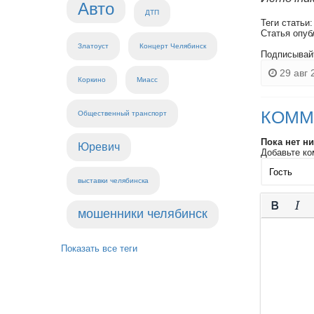
Авто
ДТП
Теги статьи
Статья опуб
Златоуст
Концерт Челябинск
Подписывай
29 авг 
Коркино
Миасс
КОММ
Общественный транспорт
Пока нет н
Юревич
Добавьте ко
выставки челябинска
мошенники челябинск
Показать все теги