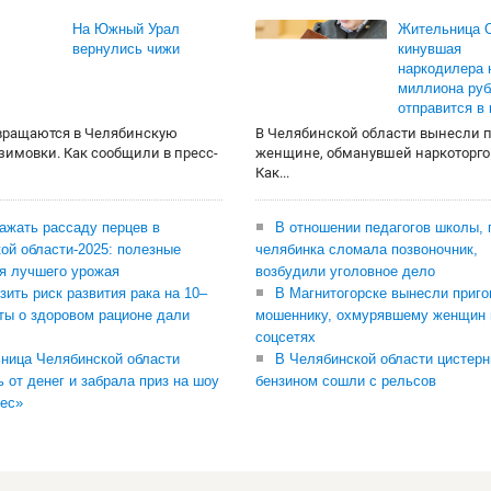
На Южный Урал
Жительница О
вернулись чижи
кинувшая
наркодилера 
миллиона руб
отправится в
вращаются в Челябинскую
В Челябинской области вынесли 
 зимовки. Как сообщили в пресс-
женщине, обманувшей наркоторго
Как...
сажать рассаду перцев в
В отношении педагогов школы, 
ой области-2025: полезные
челябинка сломала позвоночник,
я лучшего урожая
возбудили уголовное дело
зить риск развития рака на 10–
В Магнитогорске вынесли приго
ты о здоровом рационе дали
мошеннику, охмурявшему женщин 
соцсетях
ница Челябинской области
В Челябинской области цистерн
ь от денег и забрала приз на шоу
бензином сошли с рельсов
ес»