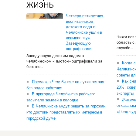
ЖИЗНЬ
Четверо пятилетних
воспитанников
детского сада в
Челябинске ушли в
Чижи воз
«самоволку».
область с
Заведующую
службе...
оштрафовали
Заведующую детским садом в
челябинском «Ньютон» оштрафовали за
Когда 
бегство...
Челябинск
советы дл
Как сни
Поселок в Челябинске на сутки оставят
20%: сове
без водоснабжения
эксперты
В пригороде Челябинска рабочего
Житель
засыпало землей в колодце
отказалас
В Челябинске будут решать за горожан,
«Поле чуд
кто достоин представлять их интересы в
городской думе