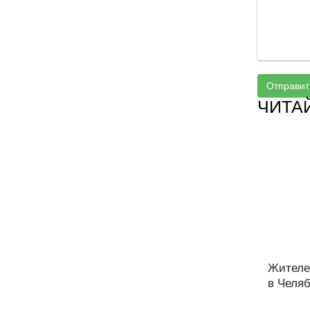
Отправит
ЧИТА
Жителе
в Челяб