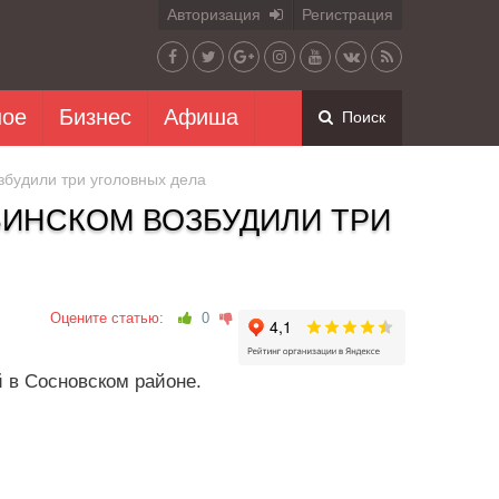
Авторизация
Регистрация
ное
Бизнес
Афиша
Поиск
збудили три уголовных дела
БИНСКОМ ВОЗБУДИЛИ ТРИ
Оцените статью:
0
й в Сосновском районе.