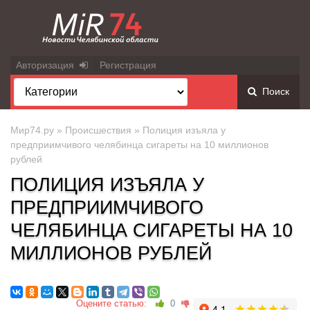
Авторизация
Регистрация
Поиск
Мир74.ру
»
Происшествия
» Полиция изъяла у
предприимчивого челябинца сигареты на 10 миллионов
рублей
ПОЛИЦИЯ ИЗЪЯЛА У
ПРЕДПРИИМЧИВОГО
ЧЕЛЯБИНЦА СИГАРЕТЫ НА 10
МИЛЛИОНОВ РУБЛЕЙ
Оцените статью:
0