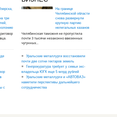
зерска,
На границе
Челябинской области
на три
снова развернули
лей,
крупную партию
 колонию
нелегальных казанов
приговор
Челябинская таможня не пропустила
вца.
почти 3 тысячи незаконно ввезенных
чугунных...
где
Уральские металлурги восстановили
почти две сотни гектаров земель
Генпрокуратура требует у семьи экс-
вор
владельца ЮГК еще 5 млрд рублей
в
Уральские металлурги и «АВТОВАЗ»
наметили перспективы дальнейшего
ы с
сотрудничества