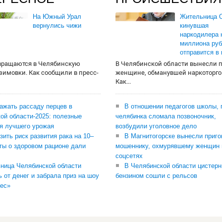
На Южный Урал
Жительница О
вернулись чижи
кинувшая
наркодилера 
миллиона руб
отправится в
вращаются в Челябинскую
В Челябинской области вынесли 
 зимовки. Как сообщили в пресс-
женщине, обманувшей наркоторго
Как...
сажать рассаду перцев в
В отношении педагогов школы, 
ой области-2025: полезные
челябинка сломала позвоночник,
я лучшего урожая
возбудили уголовное дело
зить риск развития рака на 10–
В Магнитогорске вынесли приго
ты о здоровом рационе дали
мошеннику, охмурявшему женщин 
соцсетях
ница Челябинской области
В Челябинской области цистерн
ь от денег и забрала приз на шоу
бензином сошли с рельсов
ес»