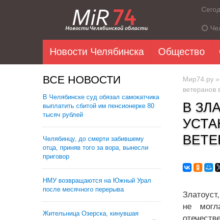
Сего
Че
Новости Челябинска
Общество
ВСЕ НОВОСТИ
Мир74.ру
ветеранов 
В Челябинске суд обязал самокатчика
В ЗЛ
выплатить сбитой им пенсионерке 80
тысяч рублей
УСТА
ВЕТЕ
Челябинцу, до смерти забившему
отца, приняв того за вора, вынесли
приговор
НМУ возвращаются на Южный Урал
после месячного перерыва
Златоуст
не могл
Жительница Озерска, кинувшая
отечеств