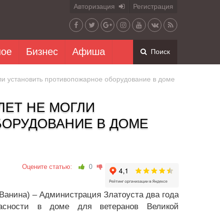
Авторизация
Регистрация
ное
Бизнес
Афиша
Поиск
гли установить противопожарное оборудование в доме
ЛЕТ НЕ МОГЛИ
ОРУДОВАНИЕ В ДОМЕ
Оцените статью:
0
 Ванина) – Администрация Златоуста два года
пасности в доме для ветеранов Великой