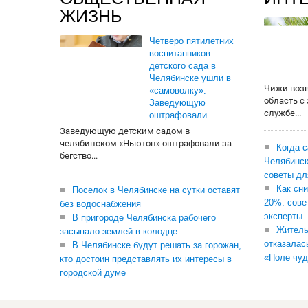
ЖИЗНЬ
Четверо пятилетних
воспитанников
детского сада в
Челябинске ушли в
Чижи воз
«самоволку».
область с
Заведующую
службе...
оштрафовали
Заведующую детским садом в
челябинском «Ньютон» оштрафовали за
Когда 
бегство...
Челябинск
советы дл
Как сни
Поселок в Челябинске на сутки оставят
20%: сове
без водоснабжения
эксперты
В пригороде Челябинска рабочего
Житель
засыпало землей в колодце
отказалас
В Челябинске будут решать за горожан,
«Поле чуд
кто достоин представлять их интересы в
городской думе