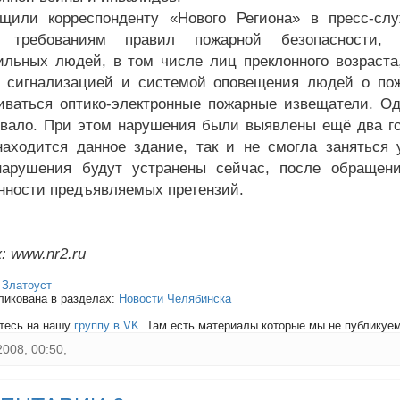
щили корреспонденту «Нового Региона» в пресс-слу
о требованиям правил пожарной безопасности,
льных людей, в том числе лиц преклонного возраста
 сигнализацией и системой оповещения людей о по
иваться оптико-электронные пожарные извещатели. Од
вало. При этом нарушения были выявлены ещё два год
находится данное здание, так и не смогла заняться
нарушения будут устранены сейчас, после обращен
нности предъявляемых претензий.
: www.nr2.ru
:
Златоуст
ликована в разделах:
Новости Челябинска
тесь на нашу
группу в VK
. Там есть материалы которые мы не публикуем 
2008, 00:50,