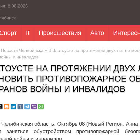
дня:
8.08.2026
лябинск
Спорт
It
Происшествия
Авто
Интерес
»
Новости Челябинска
» В Златоусте на протяжении двух лет не мо
войны и инвалидов
АТОУСТЕ НА ПРОТЯЖЕНИИ ДВУХ 
НОВИТЬ ПРОТИВОПОЖАРНОЕ ОБ
РАНОВ ВОЙНЫ И ИНВАЛИДОВ
, Челябинская область, Октябрь 08 (Новый Регион, Анна
а заняться обустройством противопожарной безо
енной войны и инвалидов.