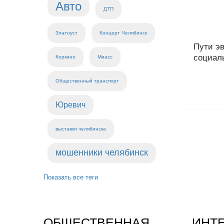
Авто
ДТП
Златоуст
Концерт Челябинск
Пути эв
социал
Коркино
Миасс
Общественный транспорт
Юревич
выставки челябинска
мошенники челябинск
Показать все теги
ОБЩЕСТВЕННАЯ
ИНТ