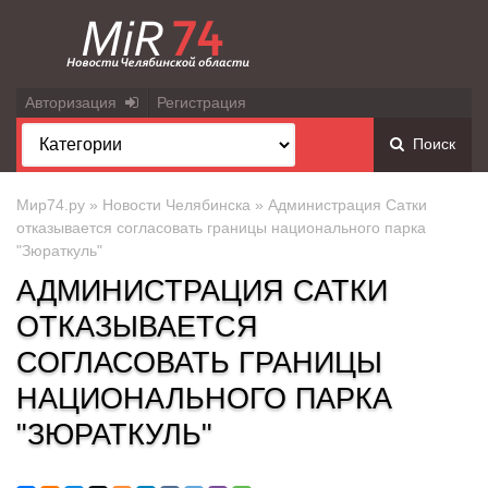
Авторизация
Регистрация
Поиск
Мир74.ру
»
Новости Челябинска
» Администрация Сатки
отказывается согласовать границы национального парка
"Зюраткуль"
АДМИНИСТРАЦИЯ САТКИ
ОТКАЗЫВАЕТСЯ
СОГЛАСОВАТЬ ГРАНИЦЫ
НАЦИОНАЛЬНОГО ПАРКА
"ЗЮРАТКУЛЬ"