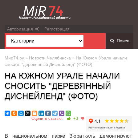
Авторизация
Регистрация
Поиск
Мир74.ру
»
Новости Челябинска
» На Южном Урале начали
сносить "деревянный Диснейленд" (ФОТО)
НА ЮЖНОМ УРАЛЕ НАЧАЛИ
СНОСИТЬ "ДЕРЕВЯННЫЙ
ДИСНЕЙЛЕНД" (ФОТО)
Оцените статью:
+3
В национальном парке Зюраткуль демонтируют