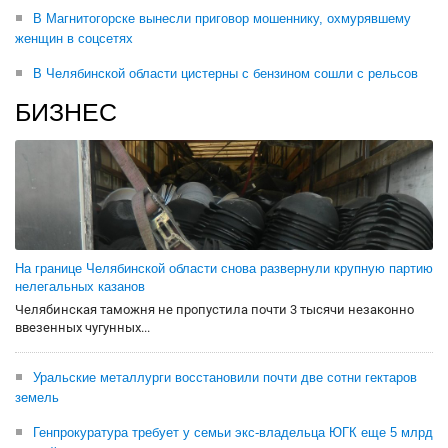
В Магнитогорске вынесли приговор мошеннику, охмурявшему
женщин в соцсетях
В Челябинской области цистерны с бензином сошли с рельсов
БИЗНЕС
На границе Челябинской области снова развернули крупную партию
нелегальных казанов
Челябинская таможня не пропустила почти 3 тысячи незаконно
ввезенных чугунных...
Уральские металлурги восстановили почти две сотни гектаров
земель
Генпрокуратура требует у семьи экс-владельца ЮГК еще 5 млрд