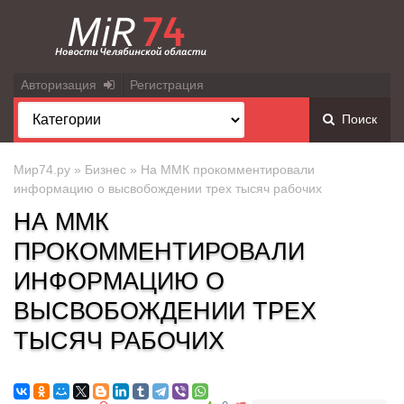
Авторизация
Регистрация
Поиск
Мир74.ру
»
Бизнес
» На ММК прокомментировали
информацию о высвобождении трех тысяч рабочих
НА ММК
ПРОКОММЕНТИРОВАЛИ
ИНФОРМАЦИЮ О
ВЫСВОБОЖДЕНИИ ТРЕХ
ТЫСЯЧ РАБОЧИХ