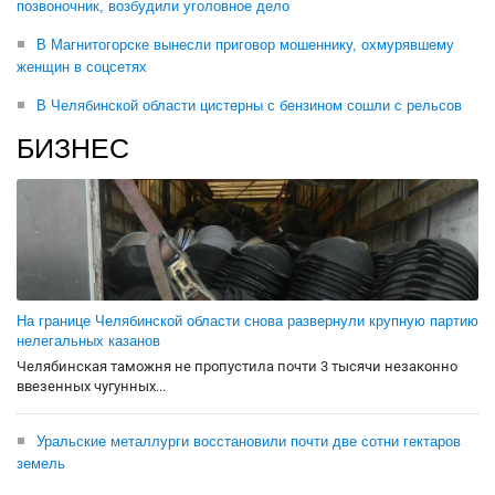
позвоночник, возбудили уголовное дело
В Магнитогорске вынесли приговор мошеннику, охмурявшему
женщин в соцсетях
В Челябинской области цистерны с бензином сошли с рельсов
БИЗНЕС
На границе Челябинской области снова развернули крупную партию
нелегальных казанов
Челябинская таможня не пропустила почти 3 тысячи незаконно
ввезенных чугунных...
Уральские металлурги восстановили почти две сотни гектаров
земель