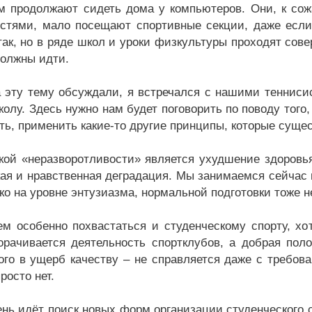
м продолжают сидеть дома у компьютеров. Они, к со
стями, мало посещают спортивные секции, даже если 
так, но в ряде школ и уроки физкультуры проходят совер
должны идти.
 эту тему обсуждали, я встречался с нашими теннисис
олу. Здесь нужно нам будет поговорить по поводу того,
ть, применить какие-то другие принципы, которые сущес
кой «неразворотливости» является ухудшение здоровья
ая и нравственная деградация. Мы занимаемся сейчас п
ко на уровне энтузиазма, нормальной подготовки тоже не
ем особенно похвастаться и студенческому спорту, хот
орачивается деятельность спортклубов, а добрая поло
ого в ущерб качеству – не справляется даже с требов
росто нет.
ень идёт поиск новых форм организации студенческого 