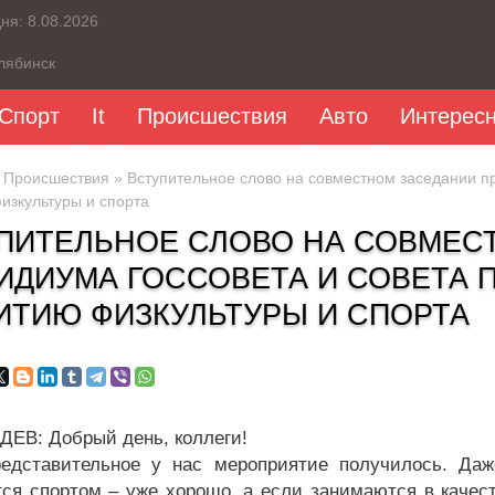
дня:
8.08.2026
лябинск
Спорт
It
Происшествия
Авто
Интерес
»
Происшествия
» Вступительное слово на совместном заседании п
изкультуры и спорта
ПИТЕЛЬНОЕ СЛОВО НА СОВМЕС
ИДИУМА ГОССОВЕТА И СОВЕТА 
ИТИЮ ФИЗКУЛЬТУРЫ И СПОРТА
ЕВ: Добрый день, коллеги!
едставительное у нас мероприятие получилось. Даже
ся спортом – уже хорошо, а если занимаются в качес