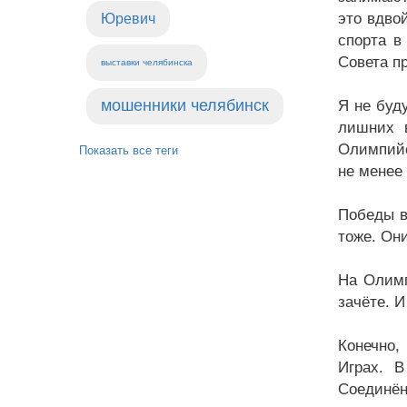
это вдво
Юревич
спорта в
Совета п
выставки челябинска
мошенники челябинск
Я не буд
лишних в
Олимпийс
Показать все теги
не менее 
Победы в
тоже. Он
На Олимп
зачёте. 
Конечно,
Играх. 
Соединён