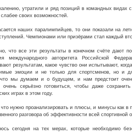
жалению, утратили и ряд позиций в командных видах сп
, слабее своих возможностей.
асается наших паралимпийцев, то они показали на лет
ступлений. Чемпионами или призёрами стал каждый вто
но, что все эти результаты в конечном счёте дают п
ния международного авторитета Российской Федер
вают результатам, какое чувство они испытывают, когд
имые эмоции и не только для спортсменов, но и д
 что мы думаем и о будущем, и нам предстоит очен
 очень серьёзно готовиться, чтобы даже сохранить
ких играх в этом году.
 что нужно проанализировать и плюсы, и минусы как в п
овенного разговора об эффективности всей спортивной о
юсь сегодня на тех мерах, которые необходимо без