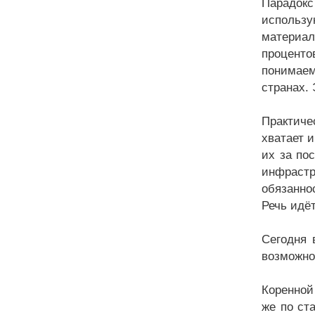
Парадокс 
использу
материал
проценто
понимаем
странах. 
Практиче
хватает 
их за по
инфраст
обязанно
Речь идё
Сегодня 
возможно
Коренной
же по ст