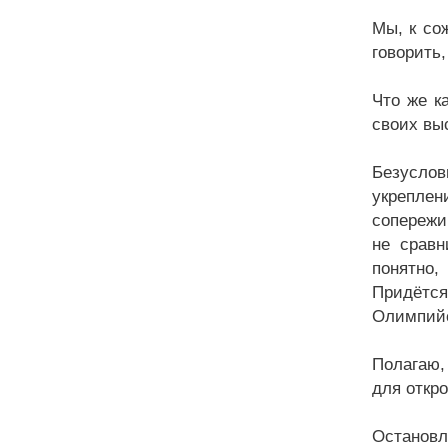
Мы, к со
говорить
Что же к
своих вы
Безуслов
укрепле
сопережи
не сравн
понятно,
Придётся
Олимпийс
Полагаю,
для откр
Остановл