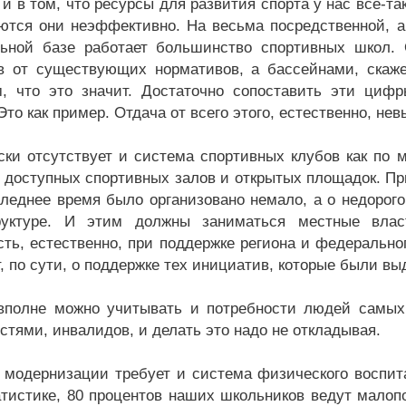
и в том, что ресурсы для развития спорта у нас всё-та
ются они неэффективно. На весьма посредственной, а 
ьной базе работает большинство спортивных школ. 
в от существующих нормативов, а бассейнами, скаже
, что это значит. Достаточно сопоставить эти циф
Это как пример. Отдача от всего этого, естественно, нев
ски отсутствует и система спортивных клубов как по м
и доступных спортивных залов и открытых площадок. При
следнее время было организовано немало, а о недорого
руктуре. И этим должны заниматься местные власт
сть, естественно, при поддержке региона и федеральног
т, по сути, о поддержке тех инициатив, которые были вы
вполне можно учитывать и потребности людей самых
стями, инвалидов, и делать это надо не откладывая.
 модернизации требует и система физического воспит
атистике, 80 процентов наших школьников ведут малоп