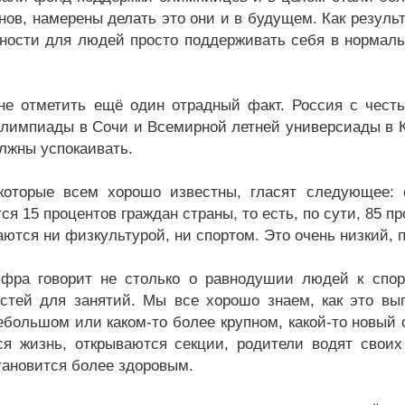
нов, намерены делать это они и в будущем. Как результ
ности для людей просто поддерживать себя в нормаль
не отметить ещё один отрадный факт. Россия с честь
лимпиады в Сочи и Всемирной летней универсиады в Ка
олжны успокаивать.
оторые всем хорошо известны, гласят следующее: с
я 15 процентов граждан страны, то есть, по сути, 85 п
ются ни физкультурой, ни спортом. Это очень низкий, п
фра говорит не столько о равнодушии людей к спорт
стей для занятий. Мы все хорошо знаем, как это выг
небольшом или каком-то более крупном, какой-то новый 
ся жизнь, открываются секции, родители водят своих 
тановится более здоровым.