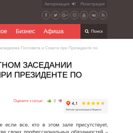
Авторизация
Регистрация
ное
Бизнес
Афиша
Поиск
резидиума Госсовета и Совета при Президенте по
ТНОМ ЗАСЕДАНИИ
ПРИ ПРЕЗИДЕНТЕ ПО
Оцените статью:
0
 если все, кто в этом зале присутствует,
тве своих профессиональных обязанностей –