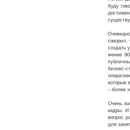
буду гов
достижен
существу
Очевидно
говорил,
создать 
менее 80
публичны
бизнес-с
оператив
которые 
– более 
Очень ва
кадры. И
вопрос р
для занят