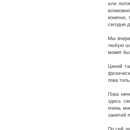
или пото
возможно
конечно, 
сегодня 
Мы вчера
любую шк
может бы
Ценой та
физическ
пока толь
Пока неч
здесь св
очень мн
занятий п
По сей д