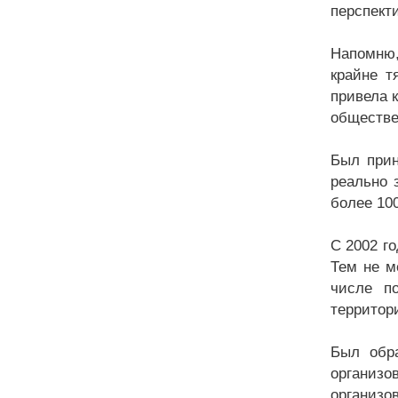
перспекти
Напомню,
крайне т
привела 
обществе
Был прин
реально 
более 10
С 2002 г
Тем не м
числе п
территор
Был обра
организо
организо