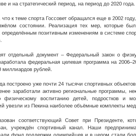
ве и на стратегический период, на период до 2020 года.
 что к теме спорта Госсовет обращался еще в 2002 году
яжёлом состоянии. Реализация тех мер, которые был
к определённым позитивным изменениям в системе спор
.
ят отдельный документ – Федеральный закон о физку
заработала федеральная целевая программа на 2006–
0 миллиардов рублей.
ода построено уже почти 24 тысячи спортивных объектов
енее заработали активно региональные программы, нек
о физическому воспитанию детей, подростков и мо
ий увезли из Пекина наиболее объёмные комплекты мед
зован соответствующий Совет при Президенте, кото
ван, учреждён спортивный канал. Наши предпринима
вали фонд поддержки олимпийцев и в целом стали бол