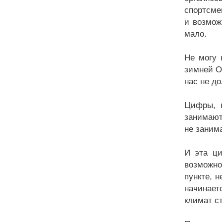
спортсме
и возмож
мало.
Не могу 
зимней О
нас не д
Цифры, к
занимаютс
не занима
И эта ци
возможно
пункте, 
начинает
климат с