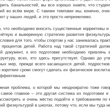
орить банальностей, вы все хорошо знаете, что студен
ий во всём мире. С такими темпами мы, конечно, очен
ют у наших людей, и это просто неприемлемо.
, что необходимо вносить существенные коррективы и 
 чёткую и выверенную стратегию развития физкультуры
условия для того, чтобы спортом у нас занималась прак
 процентов детей. Работа над такой стратегией долж
й документ, к его подготовке необходимо привлечь 
труктуру, всех, кто здесь присутствует. Однако до у
ных мер, прежде всего касающихся детей, подростков
в короткие сроки смогут сделать их физическое воспит
эффективным.
жная проблема, о которой мы неоднократно тоже говор
 самое главное – это другая система их подготовки и
ассмотреть и очень жёстко подойти к требованиям по
ий физкультурой в школах, потому что, если мы туда не