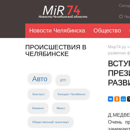
Сего
Че
Новости Челябинска
Общество
ПРОИСШЕСТВИЯ В
Мир74.ру
ЧЕЛЯБИНСКЕ
развитию ф
ВСТУ
ПРЕЗ
Авто
РАЗВ
ДТП
Златоуст
Концерт Челябинск
Коркино
Миасс
Д.МЕДВЕД
Очень пр
Общественный транспорт
занимают