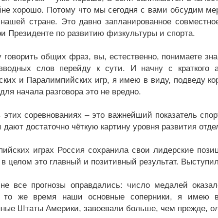
йне хорошо. Потому что мы сегодня с вами обсудим м
 нашей стране. Это давно запланированное совместно
ри Президенте по развитию физкультуры и спорта.
у говорить общих фраз, вы, естественно, понимаете зна
водных слов перейду к сути. И начну с краткого а
ких и Паралимпийских игр, я имею в виду, подведу кор
для начала разговора это не вредно.
 этих соревнованиях – это важнейший показатель спор
и дают достаточно чёткую картину уровня развития отде
ийских играх Россия сохранила свои лидерские пози
И в целом это главный и позитивный результат. Выступи
 не все прогнозы оправдались: число медалей оказ
В то же время наши основные соперники, я имею 
ные Штаты Америки, завоевали больше, чем прежде, о