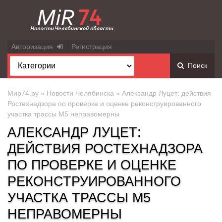
Авторизация
Регистрация
Поиск
Мир74.ру
»
Новости Челябинска
» Александр Луцет: действия
Ростехнадзора по проверке и оценке реконструированного
участка трассы М5 неправомерны
АЛЕКСАНДР ЛУЦЕТ:
ДЕЙСТВИЯ РОСТЕХНАДЗОРА
ПО ПРОВЕРКЕ И ОЦЕНКЕ
РЕКОНСТРУИРОВАННОГО
УЧАСТКА ТРАССЫ М5
НЕПРАВОМЕРНЫ