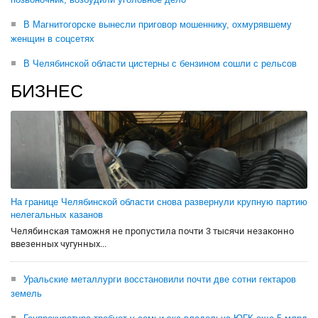
В Магнитогорске вынесли приговор мошеннику, охмурявшему
женщин в соцсетях
В Челябинской области цистерны с бензином сошли с рельсов
БИЗНЕС
На границе Челябинской области снова развернули крупную партию
нелегальных казанов
Челябинская таможня не пропустила почти 3 тысячи незаконно
ввезенных чугунных...
Уральские металлурги восстановили почти две сотни гектаров
земель