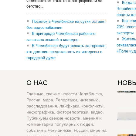
челябинском «Ньютон» оштрафовали за
Когда 
бегство...
Челябинск
советы дл
Как сни
Поселок в Челябинске на сутки оставят
20%: сове
без водоснабжения
эксперты
В пригороде Челябинска рабочего
Житель
засыпало землей в колодце
отказалас
В Челябинске будут решать за горожан,
«Поле чуд
кто достоин представлять их интересы в
городской думе
О НАС
НОВЫ
Главные, свежие новости Челябинска,
России, мира. Репортажи, интервью,
расследования, лайфхаки, конфликты,
инфографика, фоторепортажи, видео.
Публикуем свежие новости, мнения и
комментарии популярных людей,
события в Челябинске, России, мире на