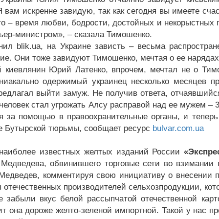
Я вам искренне завидую, так как сегодня вы имеете сч
то – время любви, бодрости, достойных и некорыстных 
ьер-министром», – сказала Тимошенко.
нил blik.ua, на Украине зависть – весьма распростра
ие. Они тоже завидуют Тимошенко, мечтая о ее нарядах
й киевлянин Юрий Латенко, впрочем, мечтал не о Тим
ниакально одержимый украинец несколько месяцев пр
редлагал выйти замуж. Не получив ответа, отчаявшийс
человек стал угрожать Алсу расправой над ее мужем –
я за помощью в правоохранительные органы, и теперь
е Бутырской тюрьмы, сообщает ресурс
bulvar.com.ua
наиболее известных желтых изданий России
«Экспре
Медведева, обвинившего торговые сети во взимании 
 Медведев, комментируя свою инициативу о внесении по
 отечественных производителей сельхозпродукции, кото
е забыли вкус белой рассыпчатой отечественной карт
ит она дороже желто-зеленой импортной. Такой у нас п