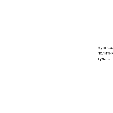
Буш со
политич
туда...