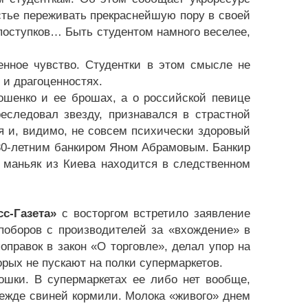
астье переживать прекраснейшую пору в своей
поступков… Быть студентом намного веселее,
ненное чувство. Студентки в этом смысле не
 и драгоценностях.
ошенко и ее брошах, а о российской певице
еследовал звезду, признавался в страстной
я и, видимо, не совсем психически здоровый
 30-летним банкиром Яном Абрамовым. Банкир
 маньяк из Киева находится в следственном
сс-Газета»
с восторгом встретило заявление
поборов с производителей за «вхождение» в
правок в закон «О торговле», делал упор на
рых не пускают на полки супермаркетов.
ошки. В супермаркетах ее либо нет вообще,
режде свиней кормили. Молока «живого» днем