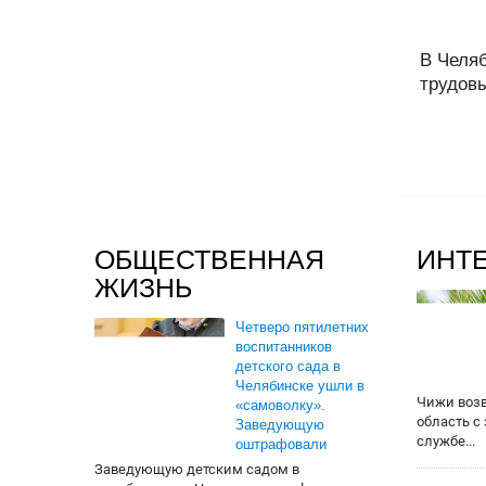
В Челя
трудовы
ОБЩЕСТВЕННАЯ
ИНТ
ЖИЗНЬ
Четверо пятилетних
воспитанников
детского сада в
Челябинске ушли в
Чижи воз
«самоволку».
область с
Заведующую
службе...
оштрафовали
Заведующую детским садом в