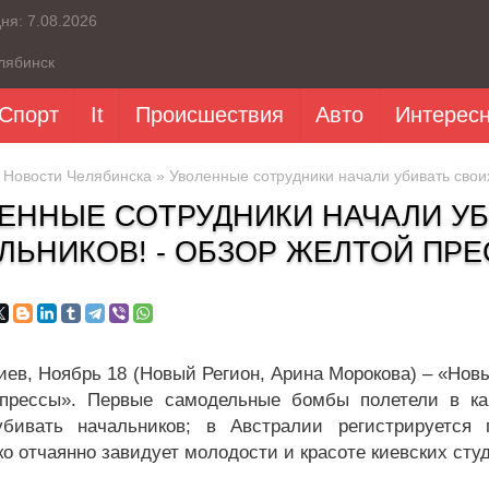
дня:
7.08.2026
лябинск
Спорт
It
Происшествия
Авто
Интерес
»
Новости Челябинска
» Уволенные сотрудники начали убивать свои
ЕННЫЕ СОТРУДНИКИ НАЧАЛИ УБ
ЛЬНИКОВ! - ОБЗОР ЖЕЛТОЙ ПР
иев, Ноябрь 18 (Новый Регион, Арина Морокова) – «Нов
прессы». Первые самодельные бомбы полетели в кар
убивать начальников; в Австралии регистрируется
о отчаянно завидует молодости и красоте киевских студе