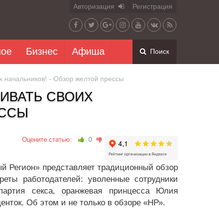
Авторизация
Регистрация
ное
Бизнес
Афиша
Поиск
х начальников! - Обзор желтой прессы
ИВАТЬ СВОИХ
ЕССЫ
Оцените статью:
0
ый Регион» представляет традиционный обзор
еты работодателей: уволенные сотрудники
 партия секса, оранжевая принцесса Юлия
нток. Об этом и не только в обзоре «НР».