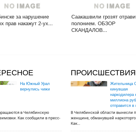
бинске за нарушение
Саакашвили грозят отрави
х прав накажут 2-ух...
полонием. ОБЗОР
СКАНДАЛОВ...
ЕРЕСНОЕ
ПРОИСШЕСТВИЯ
На Южный Урал
Жительница О
вернулись чижи
кинувшая
наркодилера 
миллиона руб
отправится в
вращаются в Челябинскую
В Челябинской области вынесли 
 зимовки. Как сообщили в пресс-
женщине, обманувшей наркоторго
Как...