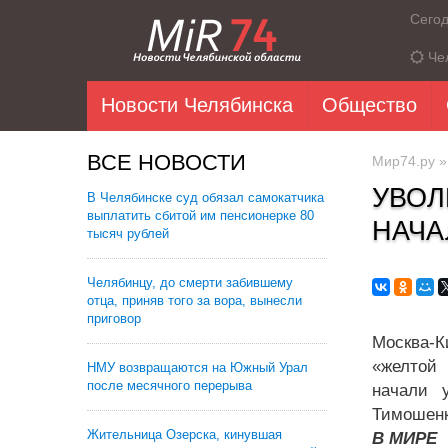
Сего
Че
Новости Челябинска
Общество
ВСЕ НОВОСТИ
Мир74.ру
УВОЛ
В Челябинске суд обязал самокатчика
выплатить сбитой им пенсионерке 80
НАЧА
тысяч рублей
Челябинцу, до смерти забившему
отца, приняв того за вора, вынесли
приговор
Москва-К
«желтой 
НМУ возвращаются на Южный Урал
после месячного перерыва
начали 
Тимошенк
Жительница Озерска, кинувшая
В МИРЕ