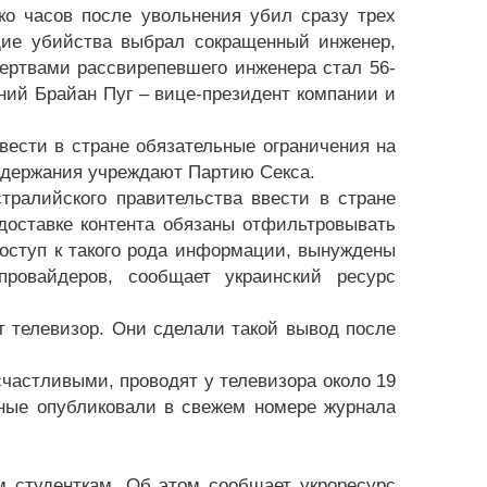
о часов после увольнения убил сразу трех
дие убийства выбрал сокращенный инженер,
ертвами рассвирепевшего инженера стал 56-
ний Брайан Пуг – вице-президент компании и
вести в стране обязательные ограничения на
содержания учреждают Партию Секса.
тралийского правительства ввести в стране
доставке контента обязаны отфильтровывать
оступ к такого рода информации, вынуждены
провайдеров, сообщает украинский ресурс
 телевизор. Они сделали такой вывод после
счастливыми, проводят у телевизора около 19
еные опубликовали в свежем номере журнала
 студенткам. Об этом сообщает укроресурс