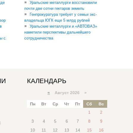
где
Уральские металлурги восстановили
почти две сотни гектаров земель
Генпрокуратура требует у семьи экс-
вор
владельца ЮГК еще 5 млрд рублей
в
Уральские металлурги и «АВТОВАЗ»
наметили перспективы дальнейшего
ы с
сотрудничества
ИИ
КАЛЕНДАРЬ
«
Август 2026 »
Пн
Вт
Ср
Чт
Пт
Сб
Вс
1
2
3
4
5
6
7
8
9
я
10
11
12
13
14
15
16