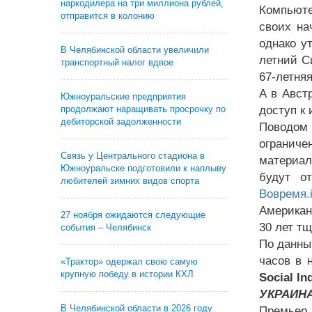
наркодилера на три миллиона рублей,
Компьюте
отправится в колонию
своих на
однако у
В Челябинской области увеличили
летний С
транспортный налог вдвое
67-летня
А в Авст
Южноуральские предприятия
продолжают наращивать просрочку по
доступ к
дебиторской задолженности
Поводом 
ограниче
Связь у Центрального стадиона в
материал
Южноуральске подготовили к наплыву
будут о
любителей зимних видов спорта
Вовремя.i
Американ
27 ноября ожидаются следующие
30 лет т
события – Челябинск
По данны
часов в 
«Трактор» одержал свою самую
крупную победу в истории КХЛ
Social In
УКРАИН
В Челябинской области в 2026 году
Премьер 