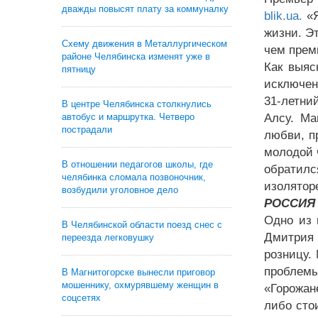
дважды повысят плату за коммуналку
blik.ua.
«
жизни. Э
Схему движения в Металлургическом
чем прем
районе Челябинска изменят уже в
Как выяс
пятницу
исключен
31-летни
В центре Челябинска столкнулись
автобус и маршрутка. Четверо
Алсу. Ма
пострадали
любви, п
молодой 
В отношении педагогов школы, где
обратилс
челябинка сломала позвоночник,
изолятор
возбудили уголовное дело
РОССИЯ
Одно из 
В Челябинской области поезд снес с
Дмитрия 
переезда легковушку
розницу.
проблемы
В Магнитогорске вынесли приговор
мошеннику, охмурявшему женщин в
«Горожан
соцсетях
либо сто