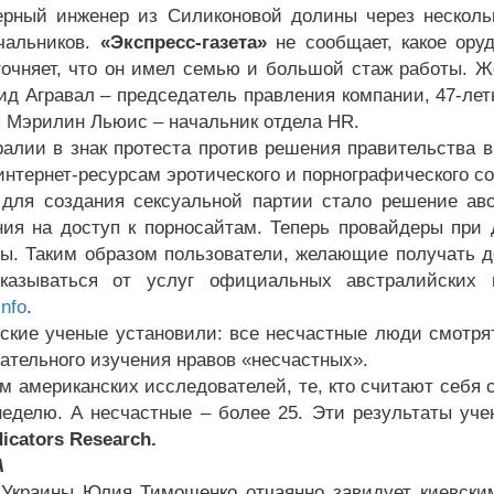
рный инженер из Силиконовой долины через нескольк
чальников.
«Экспресс-газета»
не сообщает, какое ору
точняет, что он имел семью и большой стаж работы. Ж
ид Агравал – председатель правления компании, 47-лет
я Мэрилин Льюис – начальник отдела HR.
ралии в знак протеста против решения правительства в
 интернет-ресурсам эротического и порнографического 
для создания сексуальной партии стало решение авс
ния на доступ к порносайтам. Теперь провайдеры при 
ы. Таким образом пользователи, желающие получать д
тказываться от услуг официальных австралийских 
nfo
.
ские ученые установили: все несчастные люди смотрят
щательного изучения нравов «несчастных».
м американских исследователей, те, кто считают себя 
неделю. А несчастные – более 25. Эти результаты уч
dicators Research.
А
Украины Юлия Тимошенко отчаянно завидует киевским