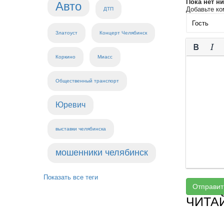
Пока нет н
Авто
Добавьте ко
ДТП
Златоуст
Концерт Челябинск
Коркино
Миасс
Общественный транспорт
Юревич
выставки челябинска
мошенники челябинск
Показать все теги
Отправит
ЧИТА