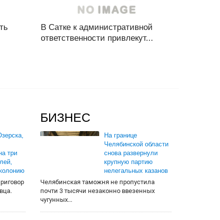
ть
В Сатке к административной
ответственности привлекут...
БИЗНЕС
зерска,
На границе
Челябинской области
на три
снова развернули
лей,
крупную партию
 колонию
нелегальных казанов
приговор
Челябинская таможня не пропустила
вца.
почти 3 тысячи незаконно ввезенных
чугунных...