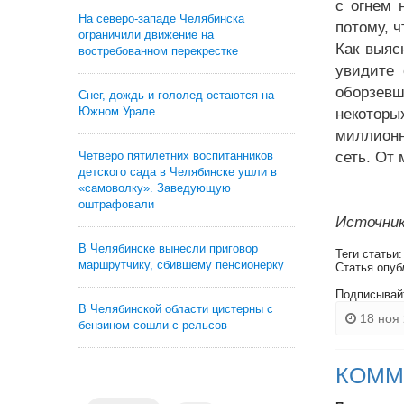
с огнем 
На северо-западе Челябинска
потому, ч
ограничили движение на
Как выяс
востребованном перекрестке
увидите 
оборзевш
Снег, дождь и гололед остаются на
Южном Урале
некоторы
миллионн
Четверо пятилетних воспитанников
сеть. От 
детского сада в Челябинске ушли в
«самоволку». Заведующую
оштрафовали
Источник
В Челябинске вынесли приговор
Теги статьи
маршрутчику, сбившему пенсионерку
Статья опуб
Подписывай
В Челябинской области цистерны с
18 ноя 
бензином сошли с рельсов
КОММ