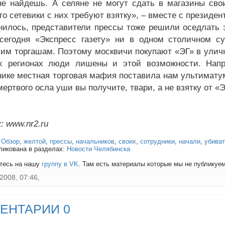
не найдешь. А селяне не могут сдать в магазины св
то сетевики с них требуют взятку», – вместе с президе
нилось, представители прессы тоже решили оседлать э
сегодня «Экспресс газету» ни в одном столичном с
им торгашам. Поэтому москвичи покупают «ЭГ» в уличн
х регионах люди лишены и этой возможности. Напр
ике местная торговая мафия поставила нам ультиматум
мертвого осла уши вы получите, твари, а не взятку от «Э
: www.nr2.ru
:
Обзор
,
желтой
,
прессы
,
начальников
,
своих
,
сотрудники
,
начали
,
убива
ликована в разделах:
Новости Челябинска
тесь на нашу
группу в VK
. Там есть материалы которые мы не публикуем 
2008, 07:46,
ЕНТАРИИ 0