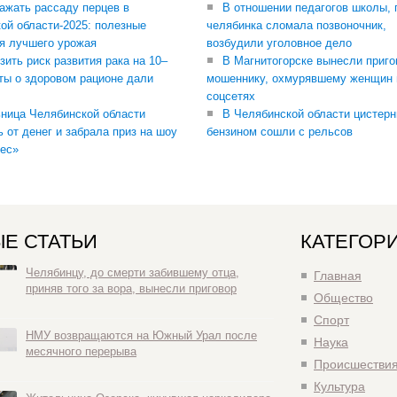
сажать рассаду перцев в
В отношении педагогов школы, 
ой области-2025: полезные
челябинка сломала позвоночник,
я лучшего урожая
возбудили уголовное дело
зить риск развития рака на 10–
В Магнитогорске вынесли приго
ты о здоровом рационе дали
мошеннику, охмурявшему женщин 
соцсетях
ница Челябинской области
В Челябинской области цистерн
ь от денег и забрала приз на шоу
бензином сошли с рельсов
ес»
Е СТАТЬИ
КАТЕГОР
Челябинцу, до смерти забившему отца,
Главная
приняв того за вора, вынесли приговор
Общество
Спорт
НМУ возвращаются на Южный Урал после
Наука
месячного перерыва
Происшестви
Культура