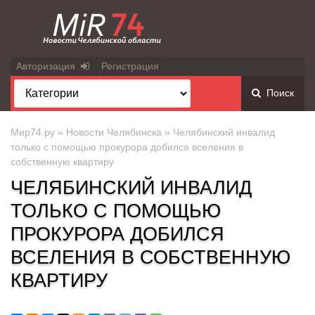
Авторизация
Регистрация
Поиск
Мир74.ру
»
Новости Челябинска
» Челябинский инвалид
только с помощью прокурора добился вселения в
собственную квартиру
ЧЕЛЯБИНСКИЙ ИНВАЛИД
ТОЛЬКО С ПОМОЩЬЮ
ПРОКУРОРА ДОБИЛСЯ
ВСЕЛЕНИЯ В СОБСТВЕННУЮ
КВАРТИРУ