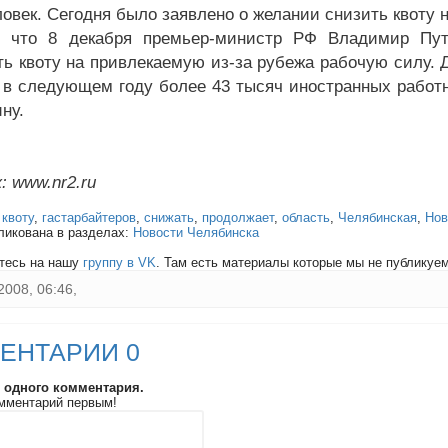
овек. Сегодня было заявлено о желании снизить квоту н
, что 8 декабря премьер-министр РФ Владимир Пут
ь квоту на привлекаемую из-за рубежа рабочую силу. 
 в следующем году более 43 тысяч иностранных работни
ну.
: www.nr2.ru
:
квоту
,
гастарбайтеров
,
снижать
,
продолжает
,
область
,
Челябинская
,
Нов
ликована в разделах:
Новости Челябинска
тесь на нашу
группу в VK
. Там есть материалы которые мы не публикуем 
2008, 06:46,
ЕНТАРИИ 0
и одного комментария.
мментарий первым!