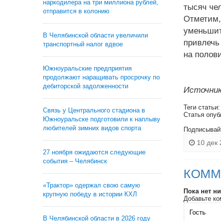
наркодилера на три миллиона рублей,
тысяч чел
отправится в колонию
Отметим
уменьшит
В Челябинской области увеличили
привлечь
транспортный налог вдвое
на полови
Южноуральские предприятия
продолжают наращивать просрочку по
дебиторской задолженности
Источник
Теги статьи
Связь у Центрального стадиона в
Статья опуб
Южноуральске подготовили к наплыву
любителей зимних видов спорта
Подписывай
10 дек 
27 ноября ожидаются следующие
события – Челябинск
КОММ
«Трактор» одержал свою самую
Пока нет н
крупную победу в истории КХЛ
Добавьте ко
В Челябинской области в 2026 году