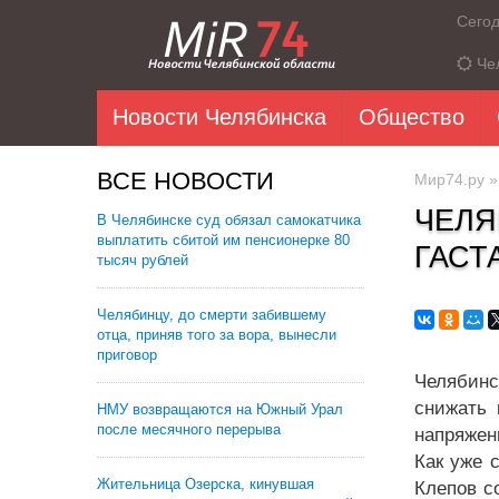
Сего
Че
Новости Челябинска
Общество
ВСЕ НОВОСТИ
Мир74.ру
ЧЕЛЯ
В Челябинске суд обязал самокатчика
выплатить сбитой им пенсионерке 80
ГАСТ
тысяч рублей
Челябинцу, до смерти забившему
отца, приняв того за вора, вынесли
приговор
Челябинс
снижать 
НМУ возвращаются на Южный Урал
после месячного перерыва
напряжен
Как уже 
Жительница Озерска, кинувшая
Клепов с