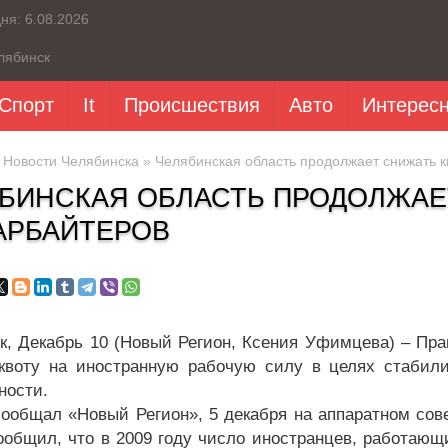
дня:
6.08.2026
лябинск
Спорт
It
Происшествия
Авто
Интерес
»
Новости Челябинска
» Челябинская область продолжает снижать к
БИНСКАЯ ОБЛАСТЬ ПРОДОЛЖАЕ
АРБАЙТЕРОВ
к, Декабрь 10 (Новый Регион, Ксения Уфимцева) – Пра
квоту на иностранную рабочую силу в целях стабил
ности.
сообщал «Новый Регион», 5 декабря на аппаратном сов
ообщил, что в 2009 году число иностранцев, работающи