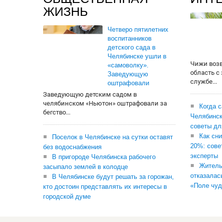
ЖИЗНЬ
Четверо пятилетних
воспитанников
детского сада в
Челябинске ушли в
Чижи воз
«самоволку».
область с
Заведующую
службе...
оштрафовали
Заведующую детским садом в
челябинском «Ньютон» оштрафовали за
Когда 
бегство...
Челябинск
советы дл
Как сни
Поселок в Челябинске на сутки оставят
20%: сове
без водоснабжения
эксперты
В пригороде Челябинска рабочего
Житель
засыпало землей в колодце
отказалас
В Челябинске будут решать за горожан,
«Поле чуд
кто достоин представлять их интересы в
городской думе