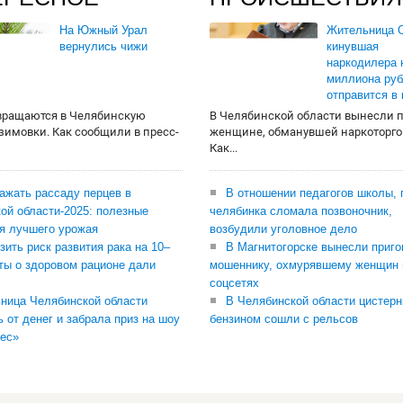
На Южный Урал
Жительница О
вернулись чижи
кинувшая
наркодилера 
миллиона руб
отправится в
вращаются в Челябинскую
В Челябинской области вынесли 
 зимовки. Как сообщили в пресс-
женщине, обманувшей наркоторго
Как...
сажать рассаду перцев в
В отношении педагогов школы, 
ой области-2025: полезные
челябинка сломала позвоночник,
я лучшего урожая
возбудили уголовное дело
зить риск развития рака на 10–
В Магнитогорске вынесли приго
ты о здоровом рационе дали
мошеннику, охмурявшему женщин 
соцсетях
ница Челябинской области
В Челябинской области цистерн
ь от денег и забрала приз на шоу
бензином сошли с рельсов
ес»