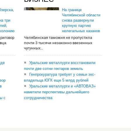
зерска,
На границе
Челябинской области
на три
снова развернули
лей,
крупную партию
 колонию
нелегальных казанов
приговор
Челябинская таможня не пропустила
вца.
почти 3 тысячи незаконно ввезенных
чугунных...
где
Уральские металлурги восстановили
почти две сотни гектаров земель
Генпрокуратура требует у семьи экс-
вор
владельца ЮГК еще 5 млрд рублей
в
Уральские металлурги и «АВТОВАЗ»
наметили перспективы дальнейшего
ы с
сотрудничества