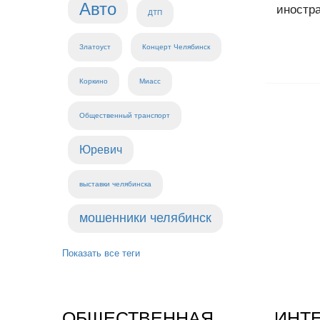
Авто
иностра
ДТП
Златоуст
Концерт Челябинск
Коркино
Миасс
Общественный транспорт
Юревич
выставки челябинска
мошенники челябинск
Показать все теги
ОБЩЕСТВЕННАЯ
ИНТ