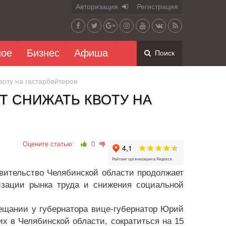
Авторизация
Регистрация
ное
Бизнес
Афиша
Поиск
воту на гастарбайтеров
Т СНИЖАТЬ КВОТУ НА
Оцените статью:
0
вительство Челябинской области продолжает
изации рынка труда и снижения социальной
ещании у губернатора вице-губернатор Юрий
х в Челябинской области, сократиться на 15