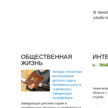
В Челяб
убийств
ОБЩЕСТВЕННАЯ
ИНТ
ЖИЗНЬ
Четверо пятилетних
воспитанников
детского сада в
Челябинске ушли в
Чижи воз
«самоволку».
область с
Заведующую
службе...
оштрафовали
Заведующую детским садом в
челябинском «Ньютон» оштрафовали за