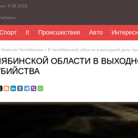
дня:
9.08.2026
лябинск
Спорт
It
Происшествия
Авто
Интерес
»
Новости Челябинска
» В Челябинской области в выходной день пр
ЛЯБИНСКОЙ ОБЛАСТИ В ВЫХОД
УБИЙСТВА