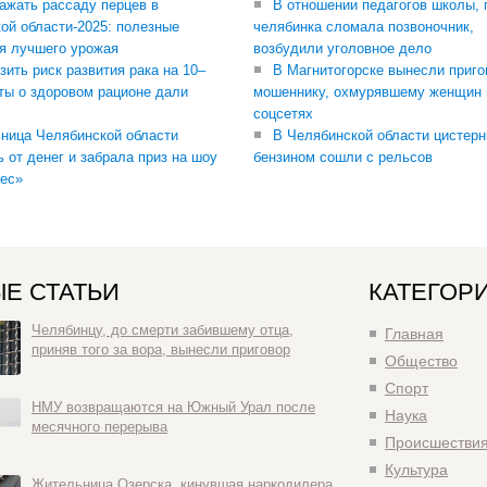
сажать рассаду перцев в
В отношении педагогов школы, 
ой области-2025: полезные
челябинка сломала позвоночник,
я лучшего урожая
возбудили уголовное дело
зить риск развития рака на 10–
В Магнитогорске вынесли приго
ты о здоровом рационе дали
мошеннику, охмурявшему женщин 
соцсетях
ница Челябинской области
В Челябинской области цистерн
ь от денег и забрала приз на шоу
бензином сошли с рельсов
ес»
Е СТАТЬИ
КАТЕГОР
Челябинцу, до смерти забившему отца,
Главная
приняв того за вора, вынесли приговор
Общество
Спорт
НМУ возвращаются на Южный Урал после
Наука
месячного перерыва
Происшестви
Культура
Жительница Озерска, кинувшая наркодилера