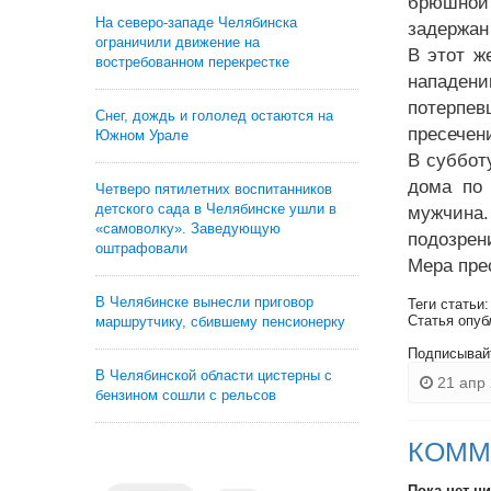
брюшной 
На северо-западе Челябинска
задержан
ограничили движение на
В этот ж
востребованном перекрестке
нападен
потерпе
Снег, дождь и гололед остаются на
пресечен
Южном Урале
В суббот
дома по 
Четверо пятилетних воспитанников
детского сада в Челябинске ушли в
мужчина
«самоволку». Заведующую
подозрен
оштрафовали
Мера пре
В Челябинске вынесли приговор
Теги статьи
Статья опуб
маршрутчику, сбившему пенсионерку
Подписывай
В Челябинской области цистерны с
21 апр 
бензином сошли с рельсов
КОММ
Пока нет н