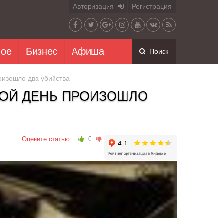
Авторизация
Регистрация
ное
Бизнес
Афиша
Поиск
оизошло два убийства
НОЙ ДЕНЬ ПРОИЗОШЛО
Оцените статью:
0