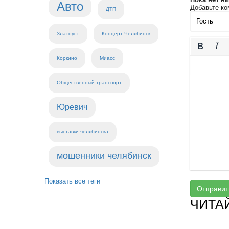
Авто
Добавьте ко
ДТП
Златоуст
Концерт Челябинск
Коркино
Миасс
Общественный транспорт
Юревич
выставки челябинска
мошенники челябинск
Показать все теги
Отправит
ЧИТА