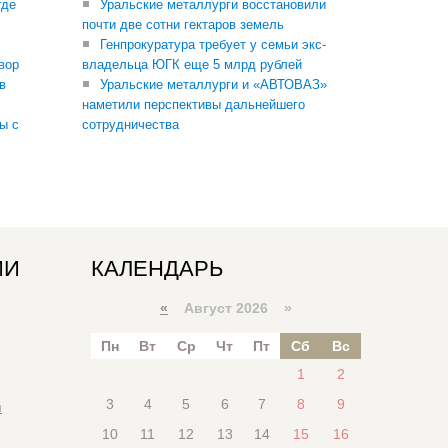
где
Уральские металлурги восстановили
почти две сотни гектаров земель
Генпрокуратура требует у семьи экс-
вор
владельца ЮГК еще 5 млрд рублей
в
Уральские металлурги и «АВТОВАЗ»
наметили перспективы дальнейшего
ы с
сотрудничества
ИИ
КАЛЕНДАРЬ
«
Август 2026 »
Пн
Вт
Ср
Чт
Пт
Сб
Вс
1
2
3
4
5
6
7
8
9
я
10
11
12
13
14
15
16