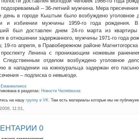
полости доставлен молодой человек 1986-го года рожд
 подозреваемый – 36-летний мужчина. Мера пресечения 
е день в городе Кыштым было возбуждено уголовное 
ии и избиении мужчины 1959-го года рождения. В
вший был доставлен днем 24-го марта из квартиры
ия в отношении задержанного, мужчины 1971-го года рож
у, 19-го апреля, в Правобережном районе Магнитогорска
проспекту Ленина с проникающим ножевым ранением
. Следственным отделом возбуждено уголовное дел
ию в нападении на южноуральца задержан его пасынок
сечения – подписка о невыезде.
:
Еманжелинск
ликована в разделах:
Новости Челябинска
тесь на нашу
группу в VK
. Там есть материалы которые мы не публикуем 
2008, 11:01,
ЕНТАРИИ 0
и одного комментария.