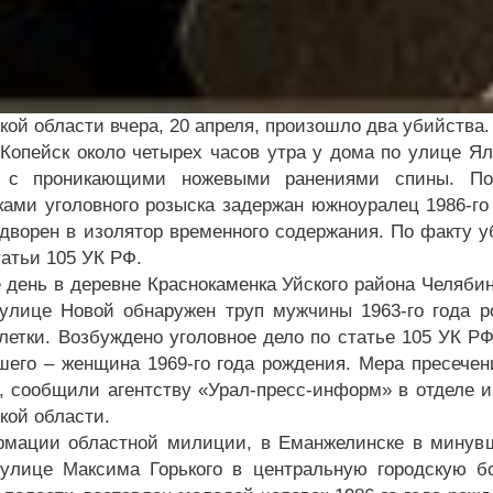
кой области вчера, 20 апреля, произошло два убийства.
 Копейск около четырех часов утра у дома по улице Ял
а с проникающими ножевыми ранениями спины. По
ками уголовного розыска задержан южноуралец 1986-го 
дворен в изолятор временного содержания. По факту у
татьи 105 УК РФ.
е день в деревне Краснокаменка Уйского района Челябин
улице Новой обнаружен труп мужчины 1963-го года 
клетки. Возбуждено уголовное дело по статье 105 УК Р
шего – женщина 1969-го года рождения. Мера пресечен
, сообщили агентству «Урал-пресс-информ» в отделе
кой области.
мации областной милиции, в Еманжелинске в минувшу
улице Максима Горького в центральную городскую 