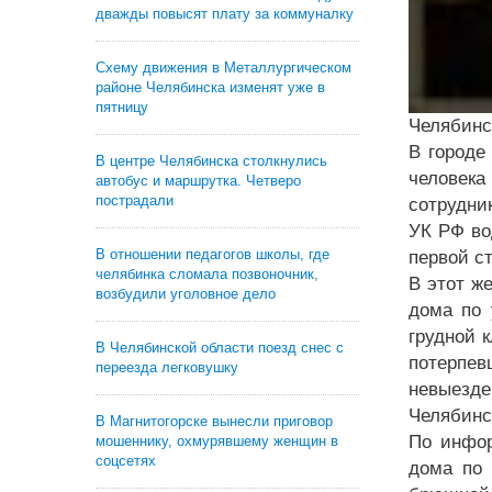
дважды повысят плату за коммуналку
Схему движения в Металлургическом
районе Челябинска изменят уже в
пятницу
Челябинс
В городе
В центре Челябинска столкнулись
человек
автобус и маршрутка. Четверо
пострадали
сотрудни
УК РФ во
В отношении педагогов школы, где
первой с
челябинка сломала позвоночник,
В этот ж
возбудили уголовное дело
дома по 
грудной 
В Челябинской области поезд снес с
потерпев
переезда легковушку
невыезде
Челябинс
В Магнитогорске вынесли приговор
По инфор
мошеннику, охмурявшему женщин в
соцсетях
дома по 