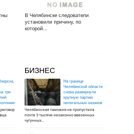
тны
В Челябинске следователи
установили причину, по
которой...
БИЗНЕС
зерска,
На границе
Челябинской области
на три
снова развернули
лей,
крупную партию
 колонию
нелегальных казанов
приговор
Челябинская таможня не пропустила
вца.
почти 3 тысячи незаконно ввезенных
чугунных...