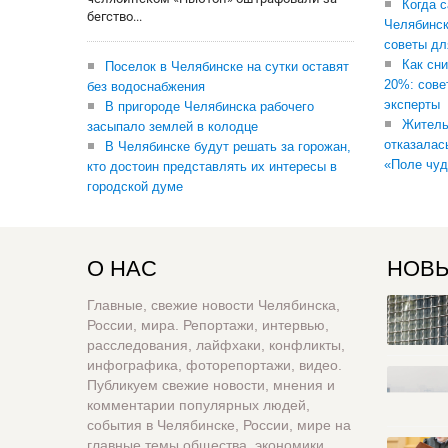
Когда 
бегство...
Челябинск
советы дл
Как сни
Поселок в Челябинске на сутки оставят
20%: сове
без водоснабжения
эксперты
В пригороде Челябинска рабочего
Житель
засыпало землей в колодце
отказалас
В Челябинске будут решать за горожан,
«Поле чуд
кто достоин представлять их интересы в
городской думе
О НАС
НОВЫ
Главные, свежие новости Челябинска,
России, мира. Репортажи, интервью,
расследования, лайфхаки, конфликты,
инфографика, фоторепортажи, видео.
Публикуем свежие новости, мнения и
комментарии популярных людей,
события в Челябинске, России, мире на
главные темы общества, экономики,