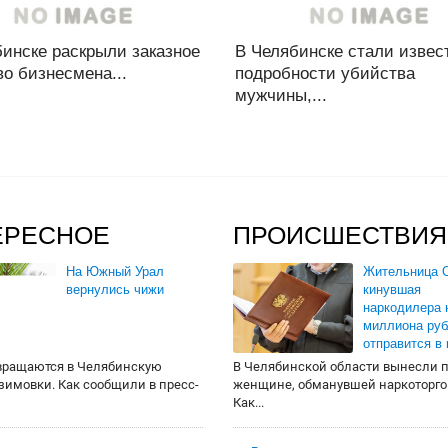
инске раскрыли заказное
В Челябинске стали извес
о бизнесмена...
подробности убийства
мужчины,...
ЕРЕСНОЕ
ПРОИСШЕСТВИЯ
На Южный Урал
Жительница О
вернулись чижи
кинувшая
наркодилера 
миллиона руб
отправится в
вращаются в Челябинскую
В Челябинской области вынесли 
 зимовки. Как сообщили в пресс-
женщине, обманувшей наркоторго
Как...