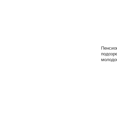
Пенсио
подозре
молодог