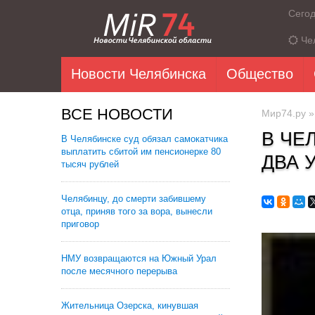
Сего
Че
Новости Челябинска
Общество
ВСЕ НОВОСТИ
Мир74.ру
В ЧЕ
В Челябинске суд обязал самокатчика
выплатить сбитой им пенсионерке 80
ДВА 
тысяч рублей
Челябинцу, до смерти забившему
отца, приняв того за вора, вынесли
приговор
НМУ возвращаются на Южный Урал
после месячного перерыва
Жительница Озерска, кинувшая