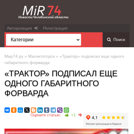
Авторизация
Регистрация
Поиск
Мир74.ру
»
Магнитогорск
» «Трактор» подписал еще одного
габаритного форварда
«ТРАКТОР» ПОДПИСАЛ ЕЩЕ
ОДНОГО ГАБАРИТНОГО
ФОРВАРДА
Оцените статью:
+1