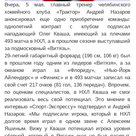
Вчера, 5 мая, главный тренер челябинского
хоккейного клуба «Трактор» Андрей Назаров
анонсировал еще одно приобретение команды:
однолетний контракт с клубом подписал
нападающий Олег Кваша, имеющий за плечами
493 матча в НХЛ, а в прошлом сезоне выступавший
за подмосковный «Витязь».
29-летний габаритный форвард (196 см, 106 кг) был
в прошлом году одним из лидеров «Витязя», а за
океаном играл за «Флориду», «Нью-Йорк
Айлендерс» и «Финикс» и в 493 матчах записал на
свой счет 217 очков (81 гол, 136 передач). Впрочем,
по оценкам специалистов, в НХЛ Кваша не смог
реализовать весь свой потенциал. Это мнение в
интервью «Спорт-Экспрессу» подтвердил и Андрей
Назаров: «Мы подписали игрока, который в НХЛ
долгое время играл в одном звене с Алексеем
Яшиным. Вижу у Кваши потенциал игрока уровня
сборной, который в России еще не был раскрыт.