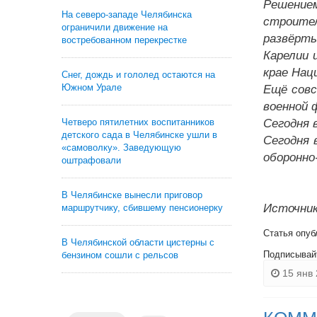
Решение
На северо-западе Челябинска
строите
ограничили движение на
развёрт
востребованном перекрестке
Карелии 
крае Нац
Снег, дождь и гололед остаются на
Южном Урале
Ещё совс
военной 
Четверо пятилетних воспитанников
Сегодня 
детского сада в Челябинске ушли в
Сегодня 
«самоволку». Заведующую
оборонно
оштрафовали
В Челябинске вынесли приговор
Источник
маршрутчику, сбившему пенсионерку
Статья опуб
В Челябинской области цистерны с
Подписывай
бензином сошли с рельсов
15 янв 