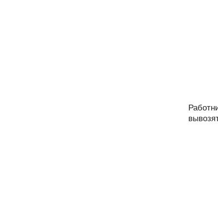
Работни
вывозят