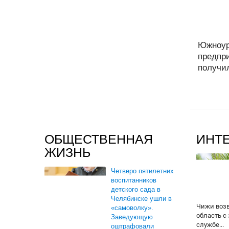
Южноур
предпри
получил
ОБЩЕСТВЕННАЯ
ИНТ
ЖИЗНЬ
Четверо пятилетних
воспитанников
детского сада в
Челябинске ушли в
Чижи воз
«самоволку».
область с
Заведующую
службе...
оштрафовали