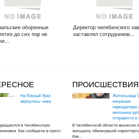
альские оборонные
Директор челябинского за
ятия до сих пор не
заставлял сотрудников...
и...
ЕРЕСНОЕ
ПРОИСШЕСТВИЯ
На Южный Урал
Жительница О
вернулись чижи
кинувшая
наркодилера 
миллиона руб
отправится в
вращаются в Челябинскую
В Челябинской области вынесли 
 зимовки. Как сообщили в пресс-
женщине, обманувшей наркоторго
Как...