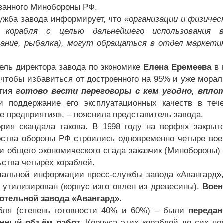
ванного Минобороны РФ.
ужба завода информирует, что
«организации и физичес
о корабля с целью дальнейшего использования в
ание, рыбалка), могут обращаться в отдел маркетин
ель директора завода по экономике
Елена Еремеева
в 
, чтобы избавиться от достроенного на 95% и уже морал
ятия
готово вести переговоры с кем угодно, впло
и поддержание его эксплуатационных качеств в теч
е предприятия», – пояснила представитель завода.
рия скандала такова. В 1998 году на верфях закрыто
ства обороны РФ строились одновременно четыре воен
и общего экономического спада заказчик (Минобороны)
ьства четырёх кораблей.
альной информации пресс-службы завода «Авангард»,
 утилизирован (корпус изготовлен из древесины).
Воен
котельной завода «Авангард».
бля (степень готовности 40% и 60%) – были
передан
нный объём работ.
Корпуса этих кораблей до сих пор