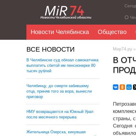
Сего
Че
Новости Челябинска
Общество
ВСЕ НОВОСТИ
Мир74.ру
В ОТ
В Челябинске суд обязал самокатчика
выплатить сбитой им пенсионерке 80
ПРОД
тысяч рублей
Челябинцу, до смерти забившему
отца, приняв того за вора, вынесли
приговор
Петрозав
комплекс
НМУ возвращаются на Южный Урал
после месячного перерыва
страны, 
Сегодня 
Жительница Озерска, кинувшая
объявило