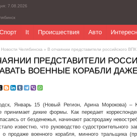
дня:
7.08.2026
лябинск
Спорт
It
Происшествия
Авто
Интерес
»
Новости Челябинска
» В отчаянии представители российского ВПК
ЧАЯНИИ ПРЕДСТАВИТЕЛИ РОССИ
АВАТЬ ВОЕННЫЕ КОРАБЛИ ДАЖЕ
одск, Январь 15 (Новый Регион, Арина Морокова) –
е принимает дикие формы. Как передает корреспонд
спасаясь от безденежья, начинают распродажу невостре
стало известно, что руководство судостроительного з
 о продаже военного корабля, минного тральщика (про