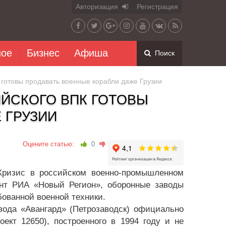
Авторизация
Регистрация
ное
Бизнес
Афиша
Поиск
 готовы продавать военные корабли даже Грузии
ЙСКОГО ВПК ГОТОВЫ
 ГРУЗИИ
Оцените статью:
0
 Кризис в российском военно-промышленном
ент РИА «Новый Регион», оборонные заводы
бованной военной техники.
авода «Авангард» (Петрозаводск) официально
ект 12650), построенного в 1994 году и не