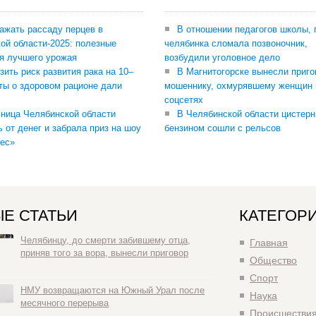
сажать рассаду перцев в
В отношении педагогов школы, 
ой области-2025: полезные
челябинка сломала позвоночник,
я лучшего урожая
возбудили уголовное дело
зить риск развития рака на 10–
В Магнитогорске вынесли приго
ты о здоровом рационе дали
мошеннику, охмурявшему женщин 
соцсетях
ница Челябинской области
В Челябинской области цистерн
ь от денег и забрала приз на шоу
бензином сошли с рельсов
ес»
Е СТАТЬИ
КАТЕГОР
Челябинцу, до смерти забившему отца,
Главная
приняв того за вора, вынесли приговор
Общество
Спорт
НМУ возвращаются на Южный Урал после
Наука
месячного перерыва
Происшестви