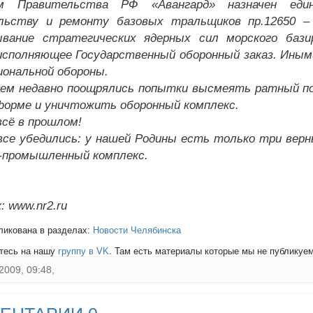
м Правительства РФ «Авангард» назначен ед
льству и ремонту базовых тральщиков пр.12650 –
ывание стратегических ядерных сил морского бази
исполняющее Государственный оборонный заказ. Иным
иональной обороны.
ем недавно поощрялись попытки высмеять ратный под
форме и уничтожить оборонный комплекс.
всё в прошлом!
все убедились: у нашей Родины есть только три вер
-промышленный комплекс.
: www.nr2.ru
ликована в разделах:
Новости Челябинска
тесь на нашу
группу в VK
. Там есть материалы которые мы не публикуем 
2009, 09:48,