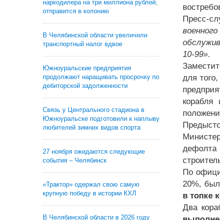
наркодилера на три миллиона рублей,
востребо
отправится в колонию
Пресс-сл
военног
В Челябинской области увеличили
обслужив
транспортный налог вдвое
10-99»
.
Заместит
Южноуральские предприятия
продолжают наращивать просрочку по
для того
дебиторской задолженности
предпри
корабля 
Связь у Центрального стадиона в
положени
Южноуральске подготовили к наплыву
Предысто
любителей зимних видов спорта
Министер
дефолта 
27 ноября ожидаются следующие
строител
события – Челябинск
По офици
20%, был
«Трактор» одержал свою самую
крупную победу в истории КХЛ
в топке 
Два кора
В Челябинской области в 2026 году
выполне