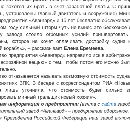
не захотел их брать в счёт заработной платы. С при
ть, установлены главный двигатель и вооружение) Мин
предприятия «Авангард» и 15 лет бесплатно обслуживае
ом году сильный шторм чуть не вынес это бесхозное 
лу завода стоило огромных усилий пришвартовать
ны, которое не хочет оплачивать достройку судна 
й корабль», – рассказывает
Елена Еремеева
.
тво предприятия «Авангард» направило иск в арбитражн
бесхозяйной вещью» с тем, чтобы потом его можно был
тельно.
тво отказывается называть возможную стоимость судна
риятиях ВПК. В беседе с корреспондентом РИА «Новы
а
лишь уточнила, что стоимость будет сильно зав
ировать минный тральщик новый хозяин».
ная информация о предприятии
(взята с
сайта
завод
ительный завод «Авангард» – предприятие оборонное.
 Президента Российской Федерации наш завод включ