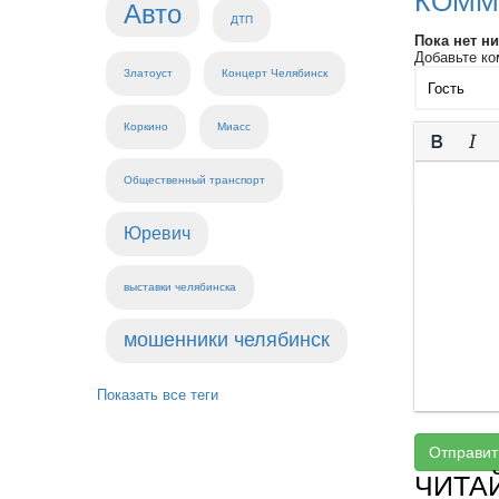
КОММ
Авто
ДТП
Пока нет н
Добавьте ко
Златоуст
Концерт Челябинск
Коркино
Миасс
Общественный транспорт
Юревич
выставки челябинска
мошенники челябинск
Показать все теги
Отправит
ЧИТА