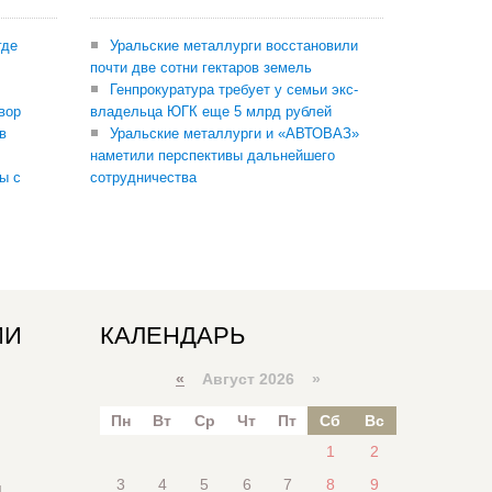
где
Уральские металлурги восстановили
почти две сотни гектаров земель
Генпрокуратура требует у семьи экс-
вор
владельца ЮГК еще 5 млрд рублей
в
Уральские металлурги и «АВТОВАЗ»
наметили перспективы дальнейшего
ы с
сотрудничества
ИИ
КАЛЕНДАРЬ
«
Август 2026 »
Пн
Вт
Ср
Чт
Пт
Сб
Вс
1
2
3
4
5
6
7
8
9
я