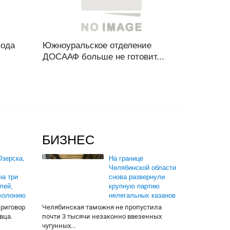
вода
Южноуральское отделение
ДОСААФ больше не готовит...
БИЗНЕС
зерска,
На границе
Челябинской области
на три
снова развернули
лей,
крупную партию
 колонию
нелегальных казанов
приговор
Челябинская таможня не пропустила
вца.
почти 3 тысячи незаконно ввезенных
чугунных...