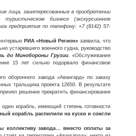
кие лица, заинтересованные в приобретении
 туристическом бизнесе (экскурсионное
га предприятия по телефону: +7 (8142) 57-
интервью
РИА «Новый Регион»
заявила, что
ьно устаревшего военного судна, руководство
ть до Минобороны Грузии
. «Обслуживание
ение 15 лет сильно подорвало финансовое
го оборонного завода «Авангард» по заказу
ных тральщика проекта 12650. В результате
 принял решение прекратить финансирование
 один корабль, имеющий степень готовности
ный корабль распилили на куски и сожгли
ы коллективу завода… вместо оплаты за
 стоят на территории «Авангарда»: никто из