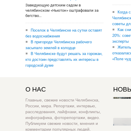
Заведующую детским садом в
челябинском «Ньютон» оштрафовали за
Когда 
бегство...
Челябинск
советы дл
Как сни
Поселок в Челябинске на сутки оставят
20%: сове
без водоснабжения
эксперты
В пригороде Челябинска рабочего
Житель
засыпало землей в колодце
отказалас
В Челябинске будут решать за горожан,
«Поле чуд
кто достоин представлять их интересы в
городской думе
О НАС
НОВЫ
Главные, свежие новости Челябинска,
России, мира. Репортажи, интервью,
расследования, лайфхаки, конфликты,
инфографика, фоторепортажи, видео.
Публикуем свежие новости, мнения и
комментарии популярных людей,