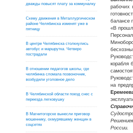
дважды повысят плату за коммуналку
рабочих 
готовнос
Схему движения в Металлургическом
балансе 
районе Челябинска изменят уже в
«В прошл
пятницу
Персона
Миноборо
В центре Челябинска столкнулись
автобус и маршрутка. Четверо
бесхозны
пострадали
Руководс
корабля 
В отношении педагогов школы, где
самостоя
челябинка сломала позвоночник,
Руководс
возбудили уголовное дело
на предп
Еремеев
В Челябинской области поезд снес с
эксплуат
переезда легковушку
Справоч
Судостро
В Магнитогорске вынесли приговор
мошеннику, охмурявшему женщин в
Решением
соцсетях
России.