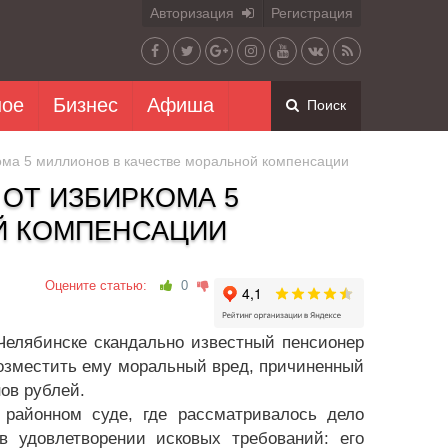
Авторизация
Регистрация
ное
Бизнес
Афиша
Поиск
ома 5 миллионов в качестве моральной компенсации
 ОТ ИЗБИРКОМА 5
Й КОМПЕНСАЦИИ
Оцените статью:
0
Челябинске скандально известный пенсионер
возместить ему моральный вред, причиненный
ов рублей.
 районном суде, где рассматривалось дело
в удовлетворении исковых требований: его