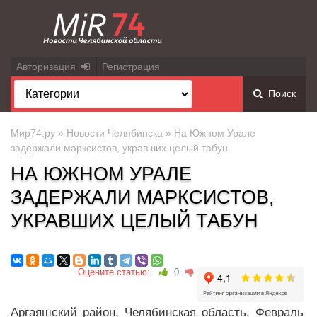
Авторизация
Регистрация
Поиск
Мир74.ру
»
Новости Челябинска
» На Южном Урале
задержали марксистов, укравших целый табун
НА ЮЖНОМ УРАЛЕ
ЗАДЕРЖАЛИ МАРКСИСТОВ,
УКРАВШИХ ЦЕЛЫЙ ТАБУН
Оцените статью:
0
Аргаяшский район, Челябинская область, Февраль