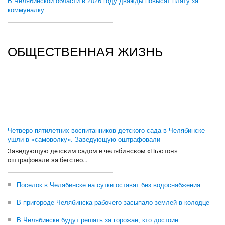
В Челябинской области в 2026 году дважды повысят плату за
коммуналку
ОБЩЕСТВЕННАЯ ЖИЗНЬ
Четверо пятилетних воспитанников детского сада в Челябинске
ушли в «самоволку». Заведующую оштрафовали
Заведующую детским садом в челябинском «Ньютон»
оштрафовали за бегство...
Поселок в Челябинске на сутки оставят без водоснабжения
В пригороде Челябинска рабочего засыпало землей в колодце
В Челябинске будут решать за горожан, кто достоин