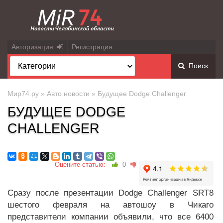
Авторизация
Регистрация
Поиск
Мир74.ру
»
Авто новости
» Будущее Dodge Challenger
БУДУЩЕЕ DODGE
CHALLENGER
Оцените статью:
0
Сразу после презентации Dodge Challenger SRT8
шестого февраля на автошоу в Чикаго
представители компании объявили, что все 6400